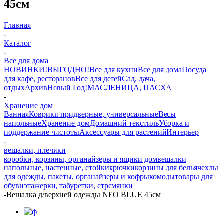
45см
Главная
-
Каталог
-
Все для дома
НОВИНКИ!
ВЫГОДНО!
Все для кухни
Все для дома
Посуда
для кафе, ресторанов
Все для детей
Сад, дача,
отдых
Архив
Новый Год!
МАСЛЕНИЦА, ПАСХА
-
Хранение дом
Ванная
Коврики придверные, универсальные
Весы
напольные
Хранение дом
Домашний текстиль
Уборка и
поддержание чистоты
Аксессуары для растений
Интерьер
-
вешалки, плечики
коробки, корзины, органайзеры и ящики дом
вешалки
напольные, настенные, стойки
крючки
корзины для белья
чехлы
для одежды, пакеты, органайзеры и кофры
комоды
товары для
обуви
этажерки, табуретки, стремянки
-
Вешалка д/верхней одежды NEO BLUE 45см