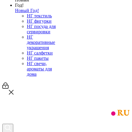
Новый Год!
НГ текстиль
НГ фигурки
НГ посуда для
сервировки
НГ
декоративные
украшения
НГ салфетки
НГ пакеты
НГ свечи,
ароматы для
дома