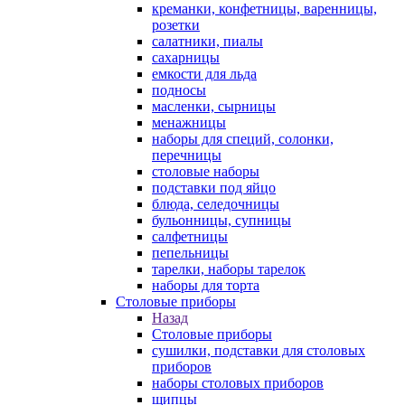
креманки, конфетницы, варенницы,
розетки
салатники, пиалы
сахарницы
емкости для льда
подносы
масленки, сырницы
менажницы
наборы для специй, солонки,
перечницы
столовые наборы
подставки под яйцо
блюда, селедочницы
бульонницы, супницы
салфетницы
пепельницы
тарелки, наборы тарелок
наборы для торта
Столовые приборы
Назад
Столовые приборы
сушилки, подставки для столовых
приборов
наборы столовых приборов
щипцы