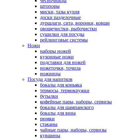
чесночницы
штопоры
миски, тазы кухня
доски разделочные
дуршлаги, сита, воронки, ковши
овощечистки, рыбочистки
сушилки для посуды
рейлинговые системы
Ножи
наборы ножей
кухонные ножи
подставки для ножей
ножеточки, точила
ножницы
Посуда для напитков
бокалы для коньяка
термосы, термокружки
бутылки
кофейные пары, наборы, сервизы
бокалы для шампанского
бокалы для вина
рюмки
стаканы
чайные пары, наборы, сервизы
кувшины