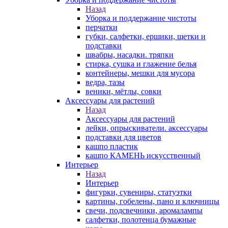
Назад
Уборка и поддержание чистоты
перчатки
губки, салфетки, ершики, щетки и
подставки
швабры, насадки. тряпки
стирка, сушка и глажение белья
контейнеры, мешки для мусора
ведра, тазы
веники, мётлы, совки
Аксессуары для растений
Назад
Аксессуары для растений
лейки, опрыскиватели. аксессуары
подставки для цветов
кашпо пластик
кашпо КАМЕНЬ искусственный
Интерьер
Назад
Интерьер
фигурки, сувениры, статуэтки
картины, гобелены, пано и ключницы
свечи, подсвечники, аромалампы
салфетки, полотенца бумажные