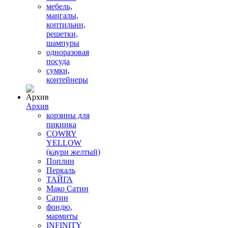
мебель,
мангалы,
коптильни,
решетки,
шампуры
одноразовая
посуда
сумки,
контейнеры
Архив
корзины для
пикника
COWRY
YELLOW
(каури желтый)
Поплин
Перкаль
ТАЙГА
Мако Сатин
Сатин
фондю,
мармиты
INFINITY