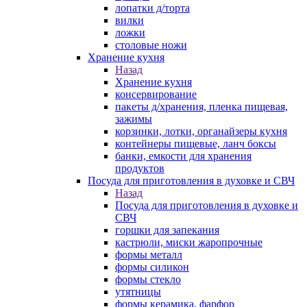
лопатки д/торта
вилки
ложки
столовые ножи
Хранение кухня
Назад
Хранение кухня
консервирование
пакеты д/хранения, пленка пищевая,
зажимы
корзинки, лотки, органайзеры кухня
контейнеры пищевые, ланч боксы
банки, емкости для хранения
продуктов
Посуда для приготовления в духовке и СВЧ
Назад
Посуда для приготовления в духовке и
СВЧ
горшки для запекания
кастрюли, миски жаропрочные
формы металл
формы силикон
формы стекло
утятницы
формы керамика, фарфор