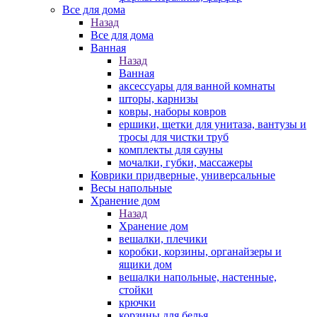
Все для дома
Назад
Все для дома
Ванная
Назад
Ванная
аксессуары для ванной комнаты
шторы, карнизы
ковры, наборы ковров
ершики, щетки для унитаза, вантузы и
тросы для чистки труб
комплекты для сауны
мочалки, губки, массажеры
Коврики придверные, универсальные
Весы напольные
Хранение дом
Назад
Хранение дом
вешалки, плечики
коробки, корзины, органайзеры и
ящики дом
вешалки напольные, настенные,
стойки
крючки
корзины для белья