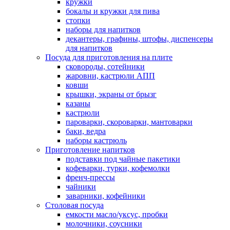
кружки
бокалы и кружки для пива
стопки
наборы для напитков
декантеры, графины, штофы, диспенсеры
для напитков
Посуда для приготовления на плите
сковороды, сотейники
жаровни, кастрюли АПП
ковши
крышки, экраны от брызг
казаны
кастрюли
пароварки, скороварки, мантоварки
баки, ведра
наборы кастрюль
Приготовление напитков
подставки под чайные пакетики
кофеварки, турки, кофемолки
френч-прессы
чайники
заварники, кофейники
Столовая посуда
емкости масло/уксус, пробки
молочники, соусники