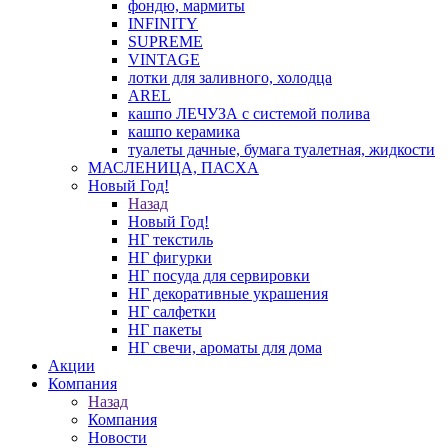
фондю, мармиты
INFINITY
SUPREME
VINTAGE
лотки для заливного, холодца
AREL
кашпо ЛЕЧУЗА с системой полива
кашпо керамика
туалеты дачные, бумага туалетная, жидкости
МАСЛЕНИЦА, ПАСХА
Новый Год!
Назад
Новый Год!
НГ текстиль
НГ фигурки
НГ посуда для сервировки
НГ декоративные украшения
НГ салфетки
НГ пакеты
НГ свечи, ароматы для дома
Акции
Компания
Назад
Компания
Новости