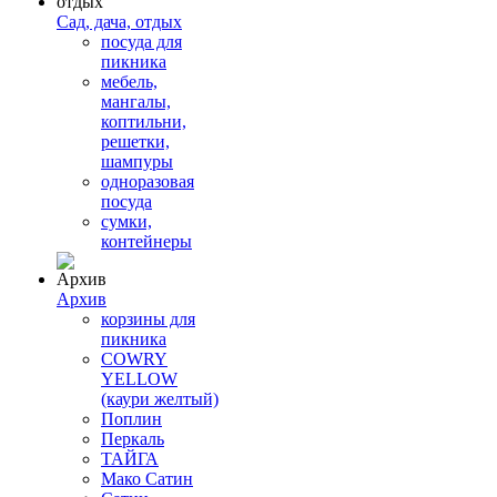
Сад, дача, отдых
посуда для
пикника
мебель,
мангалы,
коптильни,
решетки,
шампуры
одноразовая
посуда
сумки,
контейнеры
Архив
корзины для
пикника
COWRY
YELLOW
(каури желтый)
Поплин
Перкаль
ТАЙГА
Мако Сатин