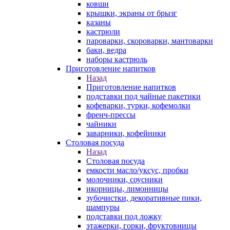
ковши
крышки, экраны от брызг
казаны
кастрюли
пароварки, скороварки, мантоварки
баки, ведра
наборы кастрюль
Приготовление напитков
Назад
Приготовление напитков
подставки под чайные пакетики
кофеварки, турки, кофемолки
френч-прессы
чайники
заварники, кофейники
Столовая посуда
Назад
Столовая посуда
емкости масло/уксус, пробки
молочники, соусники
икорницы, лимонницы
зубочистки, декоративные пики,
шампуры
подставки под ложку
этажерки, горки, фруктовницы