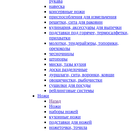
рукава
навеска
консервные ножи
приспособления для измельчения
решетки, сита для раковин
кулинария, аксессуары для выпечки
подставки под горячее, термосалфетки,
прихватки
молотки, тендерайзеры, топорики,
орехоколы
чесночницы
штопоры
миски, тазы кухня
доски разделочные
дуршлаги, сита, воронки, ковши
овощечистки, рыбочистки
сушилки для посуды
рейлинговые системы
Ножи
Назад
Ножи
наборы ножей
кухонные ножи
подставки для ножей
ножеточки, точила