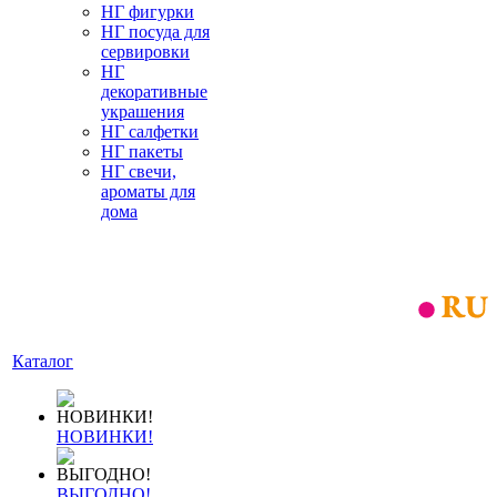
НГ фигурки
НГ посуда для
сервировки
НГ
декоративные
украшения
НГ салфетки
НГ пакеты
НГ свечи,
ароматы для
дома
Каталог
НОВИНКИ!
ВЫГОДНО!