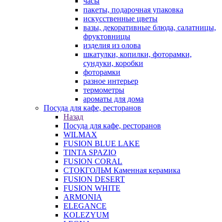
часы
пакеты, подарочная упаковка
искусственные цветы
вазы, декоративные блюда, салатницы,
фруктовницы
изделия из олова
шкатулки, копилки, фоторамки,
сундуки, коробки
фоторамки
разное интерьер
термометры
ароматы для дома
Посуда для кафе, ресторанов
Назад
Посуда для кафе, ресторанов
WILMAX
FUSION BLUE LAKE
TINTA SPAZIO
FUSION CORAL
СТОКГОЛЬМ Каменная керамика
FUSION DESERT
FUSION WHITE
ARMONIA
ELEGANCE
KOLEZYUM