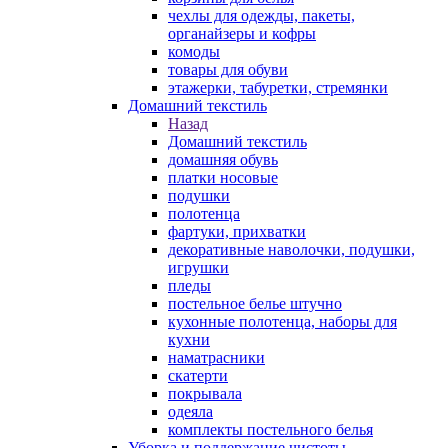
чехлы для одежды, пакеты,
органайзеры и кофры
комоды
товары для обуви
этажерки, табуретки, стремянки
Домашний текстиль
Назад
Домашний текстиль
домашняя обувь
платки носовые
подушки
полотенца
фартуки, прихватки
декоративные наволочки, подушки,
игрушки
пледы
постельное белье штучно
кухонные полотенца, наборы для
кухни
наматрасники
скатерти
покрывала
одеяла
комплекты постельного белья
Уборка и поддержание чистоты