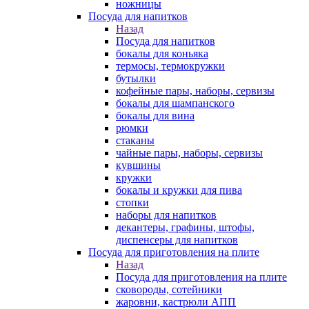
ножницы
Посуда для напитков
Назад
Посуда для напитков
бокалы для коньяка
термосы, термокружки
бутылки
кофейные пары, наборы, сервизы
бокалы для шампанского
бокалы для вина
рюмки
стаканы
чайные пары, наборы, сервизы
кувшины
кружки
бокалы и кружки для пива
стопки
наборы для напитков
декантеры, графины, штофы,
диспенсеры для напитков
Посуда для приготовления на плите
Назад
Посуда для приготовления на плите
сковороды, сотейники
жаровни, кастрюли АПП