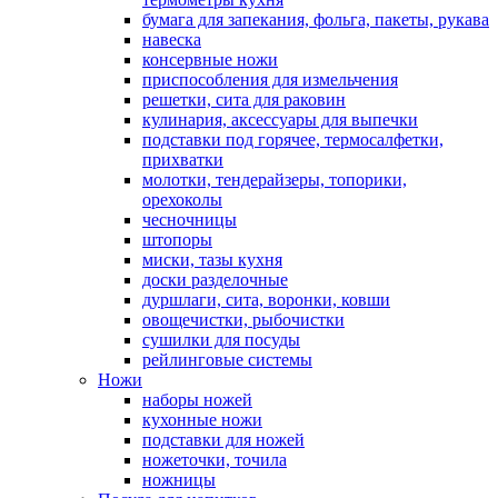
бумага для запекания, фольга, пакеты, рукава
навеска
консервные ножи
приспособления для измельчения
решетки, сита для раковин
кулинария, аксессуары для выпечки
подставки под горячее, термосалфетки,
прихватки
молотки, тендерайзеры, топорики,
орехоколы
чесночницы
штопоры
миски, тазы кухня
доски разделочные
дуршлаги, сита, воронки, ковши
овощечистки, рыбочистки
сушилки для посуды
рейлинговые системы
Ножи
наборы ножей
кухонные ножи
подставки для ножей
ножеточки, точила
ножницы