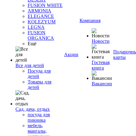
FUSION WHITE
ARMONIA
ELEGANCE
Компания
KOLEZYUM
LEGNA
FUSION
ORGANICA
Новости
Ещё
Подарочн
Акции
карты
Гостевая
Все для детей
книга
Посуда для
детей
Товары для
Вакансии
детей
Сад, дача, отдых
посуда для
пикника
мебель,
мангалы,