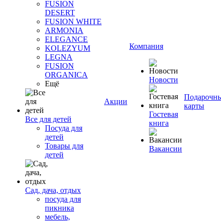
FUSION
DESERT
FUSION WHITE
ARMONIA
ELEGANCE
Компания
KOLEZYUM
LEGNA
FUSION
ORGANICA
Новости
Ещё
Подарочн
Акции
карты
Гостевая
Все для детей
книга
Посуда для
детей
Товары для
Вакансии
детей
Сад, дача, отдых
посуда для
пикника
мебель,