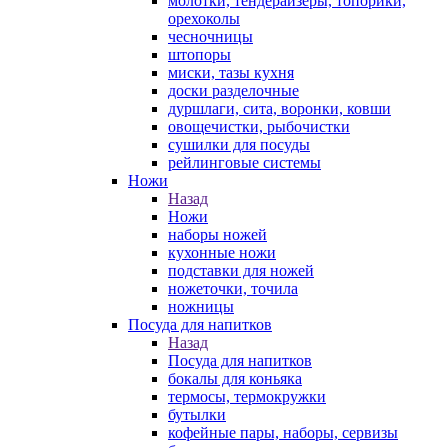
молотки, тендерайзеры, топорики,
орехоколы
чесночницы
штопоры
миски, тазы кухня
доски разделочные
дуршлаги, сита, воронки, ковши
овощечистки, рыбочистки
сушилки для посуды
рейлинговые системы
Ножи
Назад
Ножи
наборы ножей
кухонные ножи
подставки для ножей
ножеточки, точила
ножницы
Посуда для напитков
Назад
Посуда для напитков
бокалы для коньяка
термосы, термокружки
бутылки
кофейные пары, наборы, сервизы