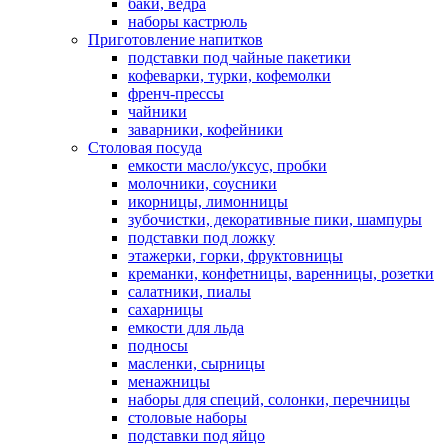
баки, ведра
наборы кастрюль
Приготовление напитков
подставки под чайные пакетики
кофеварки, турки, кофемолки
френч-прессы
чайники
заварники, кофейники
Столовая посуда
емкости масло/уксус, пробки
молочники, соусники
икорницы, лимонницы
зубочистки, декоративные пики, шампуры
подставки под ложку
этажерки, горки, фруктовницы
креманки, конфетницы, варенницы, розетки
салатники, пиалы
сахарницы
емкости для льда
подносы
масленки, сырницы
менажницы
наборы для специй, солонки, перечницы
столовые наборы
подставки под яйцо