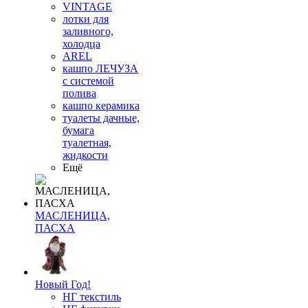
VINTAGE
лотки для
заливного,
холодца
AREL
кашпо ЛЕЧУЗА
с системой
полива
кашпо керамика
туалеты дачные,
бумага
туалетная,
жидкости
Ещё
МАСЛЕНИЦА,
ПАСХА
Новый Год!
НГ текстиль