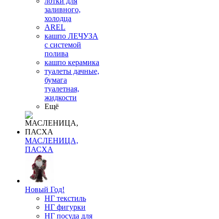
лотки для
заливного,
холодца
AREL
кашпо ЛЕЧУЗА
с системой
полива
кашпо керамика
туалеты дачные,
бумага
туалетная,
жидкости
Ещё
МАСЛЕНИЦА,
ПАСХА
Новый Год!
НГ текстиль
НГ фигурки
НГ посуда для