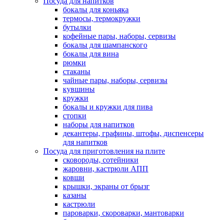
Посуда для напитков
бокалы для коньяка
термосы, термокружки
бутылки
кофейные пары, наборы, сервизы
бокалы для шампанского
бокалы для вина
рюмки
стаканы
чайные пары, наборы, сервизы
кувшины
кружки
бокалы и кружки для пива
стопки
наборы для напитков
декантеры, графины, штофы, диспенсеры
для напитков
Посуда для приготовления на плите
сковороды, сотейники
жаровни, кастрюли АПП
ковши
крышки, экраны от брызг
казаны
кастрюли
пароварки, скороварки, мантоварки