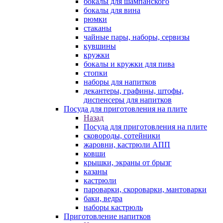
бокалы для шампанского
бокалы для вина
рюмки
стаканы
чайные пары, наборы, сервизы
кувшины
кружки
бокалы и кружки для пива
стопки
наборы для напитков
декантеры, графины, штофы,
диспенсеры для напитков
Посуда для приготовления на плите
Назад
Посуда для приготовления на плите
сковороды, сотейники
жаровни, кастрюли АПП
ковши
крышки, экраны от брызг
казаны
кастрюли
пароварки, скороварки, мантоварки
баки, ведра
наборы кастрюль
Приготовление напитков