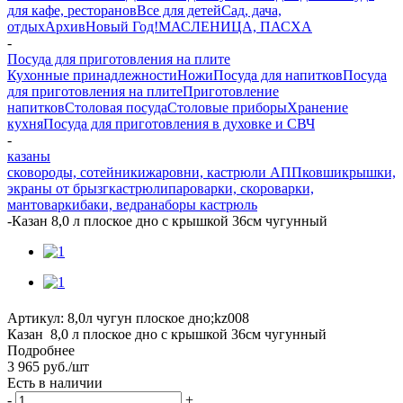
для кафе, ресторанов
Все для детей
Сад, дача,
отдых
Архив
Новый Год!
МАСЛЕНИЦА, ПАСХА
-
Посуда для приготовления на плите
Кухонные принадлежности
Ножи
Посуда для напитков
Посуда
для приготовления на плите
Приготовление
напитков
Столовая посуда
Столовые приборы
Хранение
кухня
Посуда для приготовления в духовке и СВЧ
-
казаны
сковороды, сотейники
жаровни, кастрюли АПП
ковши
крышки,
экраны от брызг
кастрюли
пароварки, скороварки,
мантоварки
баки, ведра
наборы кастрюль
-
Казан 8,0 л плоское дно с крышкой 36см чугунный
Артикул:
8,0л чугун плоское дно;kz008
Казан 8,0 л плоское дно с крышкой 36см чугунный
Подробнее
3 965
руб.
/шт
Есть в наличии
-
+