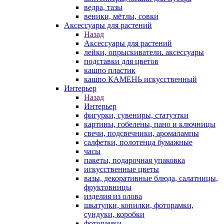
ведра, тазы
веники, мётлы, совки
Аксессуары для растений
Назад
Аксессуары для растений
лейки, опрыскиватели. аксессуары
подставки для цветов
кашпо пластик
кашпо КАМЕНЬ искусственный
Интерьер
Назад
Интерьер
фигурки, сувениры, статуэтки
картины, гобелены, пано и ключницы
свечи, подсвечники, аромалампы
салфетки, полотенца бумажные
часы
пакеты, подарочная упаковка
искусственные цветы
вазы, декоративные блюда, салатницы,
фруктовницы
изделия из олова
шкатулки, копилки, фоторамки,
сундуки, коробки
фоторамки