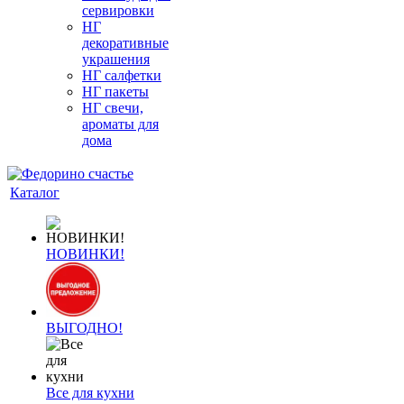
сервировки
НГ
декоративные
украшения
НГ салфетки
НГ пакеты
НГ свечи,
ароматы для
дома
Каталог
НОВИНКИ!
ВЫГОДНО!
Все для кухни