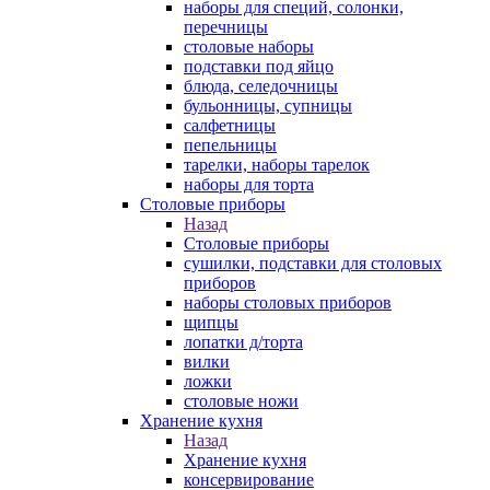
наборы для специй, солонки,
перечницы
столовые наборы
подставки под яйцо
блюда, селедочницы
бульонницы, супницы
салфетницы
пепельницы
тарелки, наборы тарелок
наборы для торта
Столовые приборы
Назад
Столовые приборы
сушилки, подставки для столовых
приборов
наборы столовых приборов
щипцы
лопатки д/торта
вилки
ложки
столовые ножи
Хранение кухня
Назад
Хранение кухня
консервирование