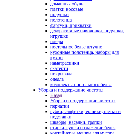
домашняя обувь
платки носовые
подушки
полотенца
фартуки, прихватки
декоративные наволочки, подушки,
игрушки
пледы
постельное белье штучно
кухонные полотенца, наборы для
кухни
наматрасники
скатерти
покрывала
одеяла
комплекты постельного белья
Уборка и поддержание чистоты
Назад
Уборка и поддержание чистоты
перчатки
губки, салфетки, ершики, щетки и
подставки
швабры, насадки. тряпки
стирка, сушка и глажение белья
контейнеры, мешки для мусора