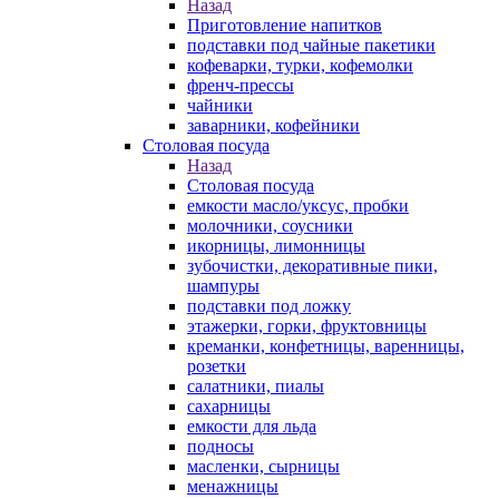
Назад
Приготовление напитков
подставки под чайные пакетики
кофеварки, турки, кофемолки
френч-прессы
чайники
заварники, кофейники
Столовая посуда
Назад
Столовая посуда
емкости масло/уксус, пробки
молочники, соусники
икорницы, лимонницы
зубочистки, декоративные пики,
шампуры
подставки под ложку
этажерки, горки, фруктовницы
креманки, конфетницы, варенницы,
розетки
салатники, пиалы
сахарницы
емкости для льда
подносы
масленки, сырницы
менажницы