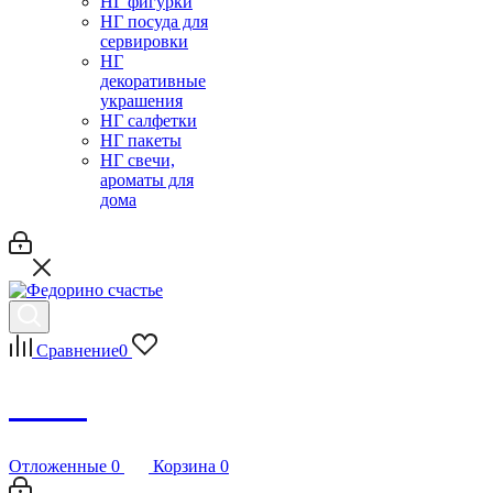
НГ фигурки
НГ посуда для
сервировки
НГ
декоративные
украшения
НГ салфетки
НГ пакеты
НГ свечи,
ароматы для
дома
Сравнение
0
Debug
Отложенные
0
Корзина
0