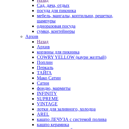
Назад
Сад, дача, отдых
посуда для пикника
мебель, мангалы, коптильни, решетки,
шампуры
одноразовая посуда
сумки, контейнеры
Архив
Назад
Архив
корзины для пикника
COWRY YELLOW (каури желтый)
Поплин
Перкаль
ТАЙГА
Мако Сатин
Сатин
фондю, мармиты
INFINITY
SUPREME
VINTAGE
лотки для заливного, холодца
AREL
кашпо ЛЕЧУЗА с системой полива
кашпо керамика