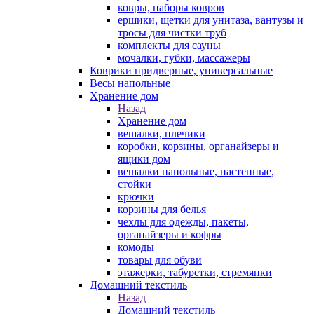
ковры, наборы ковров
ершики, щетки для унитаза, вантузы и
тросы для чистки труб
комплекты для сауны
мочалки, губки, массажеры
Коврики придверные, универсальные
Весы напольные
Хранение дом
Назад
Хранение дом
вешалки, плечики
коробки, корзины, органайзеры и
ящики дом
вешалки напольные, настенные,
стойки
крючки
корзины для белья
чехлы для одежды, пакеты,
органайзеры и кофры
комоды
товары для обуви
этажерки, табуретки, стремянки
Домашний текстиль
Назад
Домашний текстиль