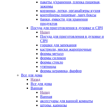
пакеты д/хранения, пленка пищевая,
зажимы
корзинки, лотки, органайзеры кухня
контейнеры пищевые, ланч боксы
банки, емкости для хранения
продуктов
Посуда для приготовления в духовке и СВЧ
Назад
Посуда для приготовления в духовке и
СВЧ
горшки для запекания
кастрюли, миски жаропрочные
формы металл
формы силикон
формы стекло
утятницы
формы керамика, фарфор
Все для дома
Назад
Все для дома
Ванная
Назад
Ванная
аксессуары для ванной комнаты
шторы, карнизы