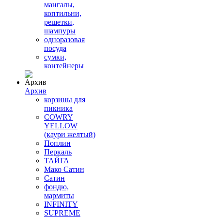
мангалы,
коптильни,
решетки,
шампуры
одноразовая
посуда
сумки,
контейнеры
Архив
корзины для
пикника
COWRY
YELLOW
(каури желтый)
Поплин
Перкаль
ТАЙГА
Мако Сатин
Сатин
фондю,
мармиты
INFINITY
SUPREME