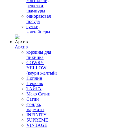
коптильни,
решетки,
шампуры
одноразовая
посуда
сумки,
контейнеры
Архив
корзины для
пикника
COWRY
YELLOW
(каури желтый)
Поплин
Перкаль
ТАЙГА
Мако Сатин
Сатин
фондю,
мармиты
INFINITY
SUPREME
VINTAGE