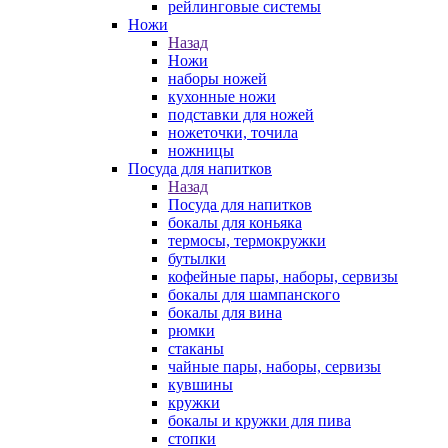
рейлинговые системы
Ножи
Назад
Ножи
наборы ножей
кухонные ножи
подставки для ножей
ножеточки, точила
ножницы
Посуда для напитков
Назад
Посуда для напитков
бокалы для коньяка
термосы, термокружки
бутылки
кофейные пары, наборы, сервизы
бокалы для шампанского
бокалы для вина
рюмки
стаканы
чайные пары, наборы, сервизы
кувшины
кружки
бокалы и кружки для пива
стопки