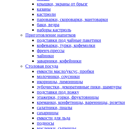
крышки, экраны от брызг
казаны
кастрюли
пароварки, скороварки, мантоварки
баки, ведра
наборы кастрюль
Приготовление напитков
подставки под чайные пакетики
кофеварки, турки, кофемолки
френч-прессы
чайники
заварники, кофейники
Столовая посуда
емкости масло/уксус, пробки
молочники, соусники
икорницы, лимонницы
зубочистки, декоративные пики, шампуры
подставки под ложку
этажерки, горки, фруктовницы
креманки, конфетницы, варенницы, розетки
салатники, пиалы
сахарницы
емкости для льда
подносы
масленки, сырницы