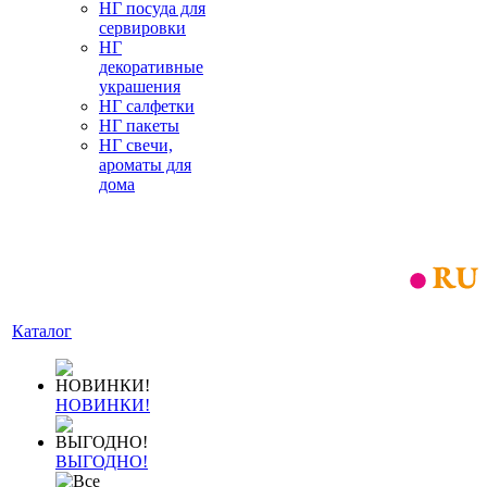
НГ посуда для
сервировки
НГ
декоративные
украшения
НГ салфетки
НГ пакеты
НГ свечи,
ароматы для
дома
Каталог
НОВИНКИ!
ВЫГОДНО!