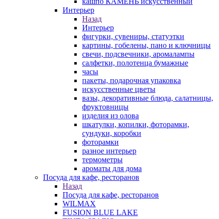
кашпо КАМЕНЬ искусственный
Интерьер
Назад
Интерьер
фигурки, сувениры, статуэтки
картины, гобелены, пано и ключницы
свечи, подсвечники, аромалампы
салфетки, полотенца бумажные
часы
пакеты, подарочная упаковка
искусственные цветы
вазы, декоративные блюда, салатницы,
фруктовницы
изделия из олова
шкатулки, копилки, фоторамки,
сундуки, коробки
фоторамки
разное интерьер
термометры
ароматы для дома
Посуда для кафе, ресторанов
Назад
Посуда для кафе, ресторанов
WILMAX
FUSION BLUE LAKE