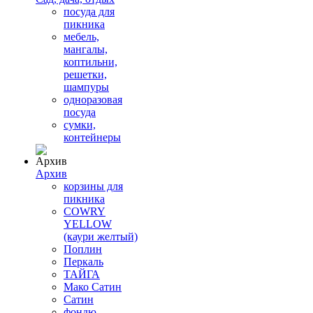
посуда для
пикника
мебель,
мангалы,
коптильни,
решетки,
шампуры
одноразовая
посуда
сумки,
контейнеры
Архив
корзины для
пикника
COWRY
YELLOW
(каури желтый)
Поплин
Перкаль
ТАЙГА
Мако Сатин
Сатин
фондю,