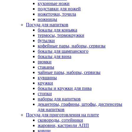
кухонные ножи
подставки для ножей
ножеточки, точила
ножницы
Посуда для напитков
бокалы для коньяка
термосы, термокружки
бутылки
кофейные пары, наборы, сервизы
бокалы для шампанского
бокалы для вина
рюмки
стаканы
чайные пары, наборы, сервизы
кувшины
кружки
бокалы и кружки для пива
стопки
наборы для напитков
декантеры, графины, штофы, диспенсеры
для напитков
Посуда для приготовления на плите
сковороды, сотейники
жаровни, кастрюли АПП
ковши