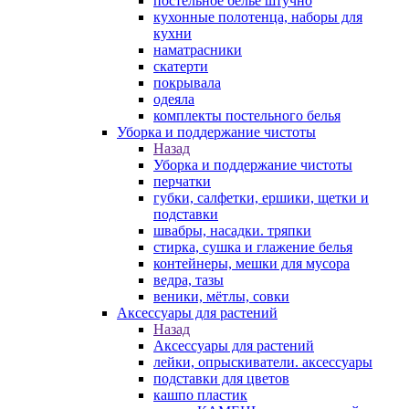
постельное белье штучно
кухонные полотенца, наборы для
кухни
наматрасники
скатерти
покрывала
одеяла
комплекты постельного белья
Уборка и поддержание чистоты
Назад
Уборка и поддержание чистоты
перчатки
губки, салфетки, ершики, щетки и
подставки
швабры, насадки. тряпки
стирка, сушка и глажение белья
контейнеры, мешки для мусора
ведра, тазы
веники, мётлы, совки
Аксессуары для растений
Назад
Аксессуары для растений
лейки, опрыскиватели. аксессуары
подставки для цветов
кашпо пластик