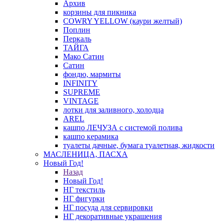
Архив
корзины для пикника
COWRY YELLOW (каури желтый)
Поплин
Перкаль
ТАЙГА
Мако Сатин
Сатин
фондю, мармиты
INFINITY
SUPREME
VINTAGE
лотки для заливного, холодца
AREL
кашпо ЛЕЧУЗА с системой полива
кашпо керамика
туалеты дачные, бумага туалетная, жидкости
МАСЛЕНИЦА, ПАСХА
Новый Год!
Назад
Новый Год!
НГ текстиль
НГ фигурки
НГ посуда для сервировки
НГ декоративные украшения