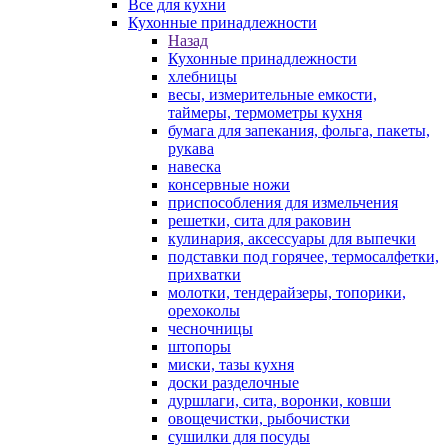
Все для кухни
Кухонные принадлежности
Назад
Кухонные принадлежности
хлебницы
весы, измерительные емкости,
таймеры, термометры кухня
бумага для запекания, фольга, пакеты,
рукава
навеска
консервные ножи
приспособления для измельчения
решетки, сита для раковин
кулинария, аксессуары для выпечки
подставки под горячее, термосалфетки,
прихватки
молотки, тендерайзеры, топорики,
орехоколы
чесночницы
штопоры
миски, тазы кухня
доски разделочные
дуршлаги, сита, воронки, ковши
овощечистки, рыбочистки
сушилки для посуды