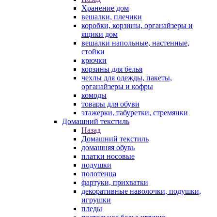
Хранение дом
вешалки, плечики
коробки, корзины, органайзеры и
ящики дом
вешалки напольные, настенные,
стойки
крючки
корзины для белья
чехлы для одежды, пакеты,
органайзеры и кофры
комоды
товары для обуви
этажерки, табуретки, стремянки
Домашний текстиль
Назад
Домашний текстиль
домашняя обувь
платки носовые
подушки
полотенца
фартуки, прихватки
декоративные наволочки, подушки,
игрушки
пледы