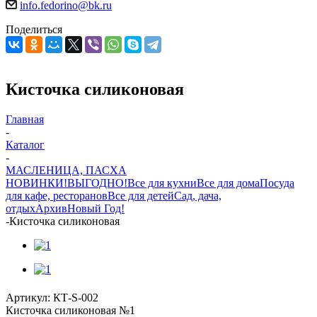
info.fedorino@bk.ru
Поделиться
Кисточка силиконовая
Главная
-
Каталог
-
МАСЛЕНИЦА, ПАСХА
НОВИНКИ!
ВЫГОДНО!
Все для кухни
Все для дома
Посуда
для кафе, ресторанов
Все для детей
Сад, дача,
отдых
Архив
Новый Год!
-
Кисточка силиконовая
Артикул:
КТ-S-002
Кисточка силиконовая №1