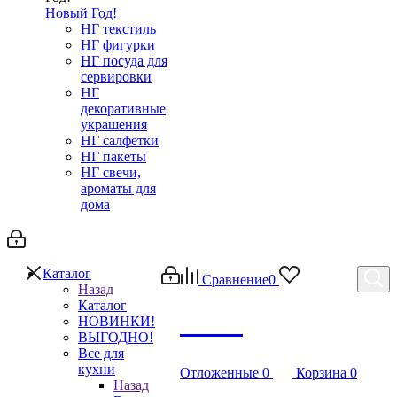
Новый Год!
НГ текстиль
НГ фигурки
НГ посуда для
сервировки
НГ
декоративные
украшения
НГ салфетки
НГ пакеты
НГ свечи,
ароматы для
дома
Каталог
Сравнение
0
Назад
Каталог
Debug
НОВИНКИ!
ВЫГОДНО!
Все для
кухни
Отложенные
0
Корзина
0
Назад