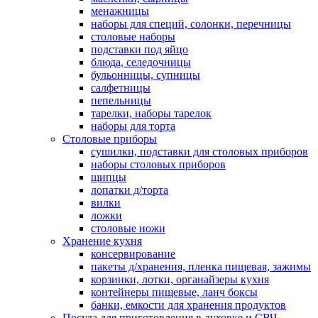
менажницы
наборы для специй, солонки, перечницы
столовые наборы
подставки под яйцо
блюда, селедочницы
бульонницы, супницы
салфетницы
пепельницы
тарелки, наборы тарелок
наборы для торта
Столовые приборы
сушилки, подставки для столовых приборов
наборы столовых приборов
щипцы
лопатки д/торта
вилки
ложки
столовые ножи
Хранение кухня
консервирование
пакеты д/хранения, пленка пищевая, зажимы
корзинки, лотки, органайзеры кухня
контейнеры пищевые, ланч боксы
банки, емкости для хранения продуктов
Посуда для приготовления в духовке и СВЧ