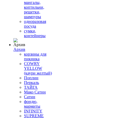
мангалы,
коптильни,
решетки,
шампуры
одноразовая
посуда
сумки,
контейнеры
Архив
корзины для
пикника
COWRY
YELLOW
(каури желтый)
Поплин
Перкаль
ТАЙГА
Мако Сатин
Сатин
фондю,
мармиты
INFINITY
SUPREME