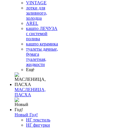
VINTAGE
лотки для
заливного,
холодца
AREL
кашпо ЛЕЧУЗА
с системой
полива
кашпо керамика
туалеты дачные,
бумага
туалетная,
жидкости
Ещё
МАСЛЕНИЦА,
ПАСХА
Новый Год!
НГ текстиль
НГ фигурки