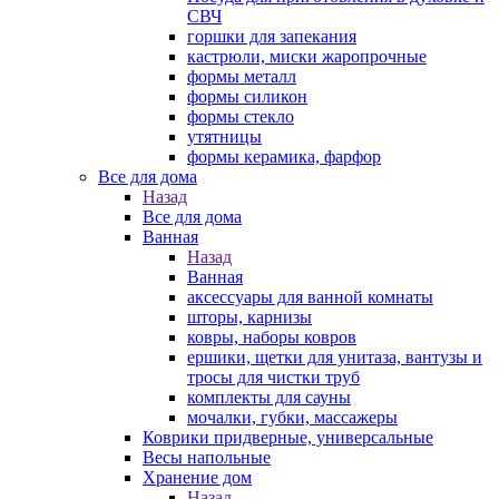
СВЧ
горшки для запекания
кастрюли, миски жаропрочные
формы металл
формы силикон
формы стекло
утятницы
формы керамика, фарфор
Все для дома
Назад
Все для дома
Ванная
Назад
Ванная
аксессуары для ванной комнаты
шторы, карнизы
ковры, наборы ковров
ершики, щетки для унитаза, вантузы и
тросы для чистки труб
комплекты для сауны
мочалки, губки, массажеры
Коврики придверные, универсальные
Весы напольные
Хранение дом
Назад