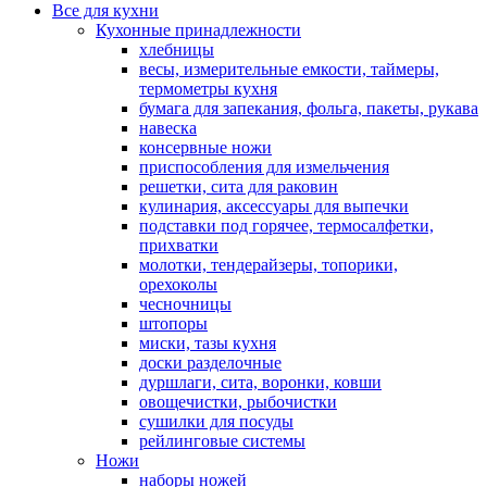
Все для кухни
Кухонные принадлежности
хлебницы
весы, измерительные емкости, таймеры,
термометры кухня
бумага для запекания, фольга, пакеты, рукава
навеска
консервные ножи
приспособления для измельчения
решетки, сита для раковин
кулинария, аксессуары для выпечки
подставки под горячее, термосалфетки,
прихватки
молотки, тендерайзеры, топорики,
орехоколы
чесночницы
штопоры
миски, тазы кухня
доски разделочные
дуршлаги, сита, воронки, ковши
овощечистки, рыбочистки
сушилки для посуды
рейлинговые системы
Ножи
наборы ножей