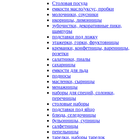
Столовая посуда
емкости масло/уксус, пробки
молочники, соусники
икорницы, лимонницы
зубочистки, декоративные пики,
шампуры
подставки под ложку
этажерки, горки, фруктовницы
креманки, конфетницы, варенницы,
розетки
салатники, пиалы
сахарницы
емкости для льда
подносы
масленки, сырницы
менажницы
наборы для специй, солонки,
перечницы
столовые наборы
подставки под яйцо
блюда, селедочницы
бульонницы, супницы
салфетницы
пепельницы
тарелки, наборы тарелок