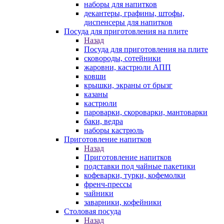
наборы для напитков
декантеры, графины, штофы,
диспенсеры для напитков
Посуда для приготовления на плите
Назад
Посуда для приготовления на плите
сковороды, сотейники
жаровни, кастрюли АПП
ковши
крышки, экраны от брызг
казаны
кастрюли
пароварки, скороварки, мантоварки
баки, ведра
наборы кастрюль
Приготовление напитков
Назад
Приготовление напитков
подставки под чайные пакетики
кофеварки, турки, кофемолки
френч-прессы
чайники
заварники, кофейники
Столовая посуда
Назад