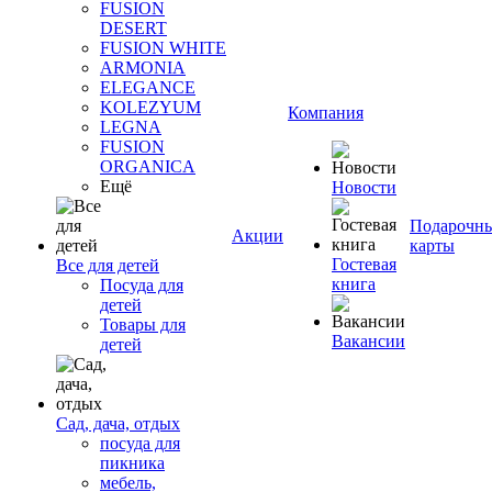
FUSION
DESERT
FUSION WHITE
ARMONIA
ELEGANCE
KOLEZYUM
Компания
LEGNA
FUSION
ORGANICA
Ещё
Новости
Подарочн
Акции
карты
Гостевая
Все для детей
книга
Посуда для
детей
Товары для
Вакансии
детей
Сад, дача, отдых
посуда для
пикника
мебель,