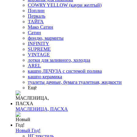
COWRY YELLOW (каури желтый)
Поплин
Перкаль
ТАЙГА
Мако Сатин
Сатин
фондю, мармиты
INFINITY
SUPREME
VINTAGE
лотки для заливного, холодца
AREL
кашпо ЛЕЧУЗА с системой полива
кашпо керамика
туалеты дачные, бумага туалетная, жидкости
Ещё
МАСЛЕНИЦА, ПАСХА
Новый Год!
НГ текстиль