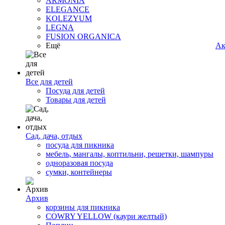
ARMONIA
ELEGANCE
KOLEZYUM
LEGNA
FUSION ORGANICA
Ещё
Ак
Все для детей
Посуда для детей
Товары для детей
Сад, дача, отдых
посуда для пикника
мебель, мангалы, коптильни, решетки, шампуры
одноразовая посуда
сумки, контейнеры
Архив
корзины для пикника
COWRY YELLOW (каури желтый)