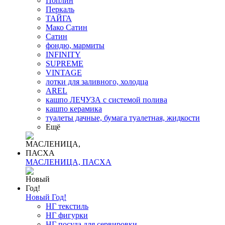
Поплин
Перкаль
ТАЙГА
Мако Сатин
Сатин
фондю, мармиты
INFINITY
SUPREME
VINTAGE
лотки для заливного, холодца
AREL
кашпо ЛЕЧУЗА с системой полива
кашпо керамика
туалеты дачные, бумага туалетная, жидкости
Ещё
МАСЛЕНИЦА, ПАСХА
Новый Год!
НГ текстиль
НГ фигурки
НГ посуда для сервировки