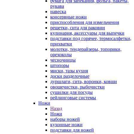
бумага для запекания, фольга, пакеты,
рукава
навеска
консервные ножи
приспособления для измельчения
решетки, сита для раковин
кулинария, аксессуары для выпечки
подставки под горячее, термосалфетки,
прихватки
молотки, тендерайзеры, топорики,
орехоколы
чесночницы
штопоры
миски, тазы кухня
доски разделочные
дуршлаги, сита, воронки, ковши
овощечистки, рыбочистки
сушилки для посуды
рейлинговые системы
Ножи
Назад
Ножи
наборы ножей
кухонные ножи
подставки для ножей