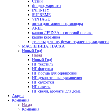
Сатин
фондю, мармиты
INFINITY
SUPREME
VINTAGE
лотки для заливного, холодца
AREL
кашпо ЛЕЧУЗА с системой полива
кашпо керамика
туалеты дачные, бумага туалетная, жидкости
МАСЛЕНИЦА, ПАСХА
Новый Год!
Назад
Новый Год!
НГ текстиль
НГ фигурки
НГ посуда для сервировки
НГ декоративные украшения
НГ салфетки
НГ пакеты
НГ свечи, ароматы для дома
Акции
Компания
Назад
Компания