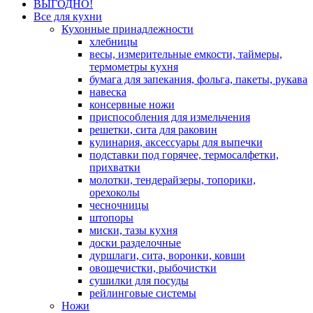
ВЫГОДНО!
Все для кухни
Кухонные принадлежности
хлебницы
весы, измерительные емкости, таймеры,
термометры кухня
бумага для запекания, фольга, пакеты, рукава
навеска
консервные ножи
приспособления для измельчения
решетки, сита для раковин
кулинария, аксессуары для выпечки
подставки под горячее, термосалфетки,
прихватки
молотки, тендерайзеры, топорики,
орехоколы
чесночницы
штопоры
миски, тазы кухня
доски разделочные
дуршлаги, сита, воронки, ковши
овощечистки, рыбочистки
сушилки для посуды
рейлинговые системы
Ножи