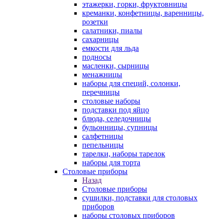
этажерки, горки, фруктовницы
креманки, конфетницы, варенницы,
розетки
салатники, пиалы
сахарницы
емкости для льда
подносы
масленки, сырницы
менажницы
наборы для специй, солонки,
перечницы
столовые наборы
подставки под яйцо
блюда, селедочницы
бульонницы, супницы
салфетницы
пепельницы
тарелки, наборы тарелок
наборы для торта
Столовые приборы
Назад
Столовые приборы
сушилки, подставки для столовых
приборов
наборы столовых приборов