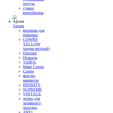
посуда
сумки,
контейнеры
Архив
корзины для
пикника
COWRY
YELLOW
(каури желтый)
Поплин
Перкаль
ТАЙГА
Мако Сатин
Сатин
фондю,
мармиты
INFINITY
SUPREME
VINTAGE
лотки для
заливного,
холодца
AREL