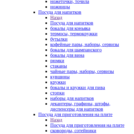
ножеточки, точила
ножницы
Посуда для напитков
Назад
Посуда для напитков
бокалы для коньяка
термосы, термокружки
бутылки
кофейные пары, наборы, сервизы
бокалы для шампанского
бокалы для вина
рюмки
стаканы
чайные пары, наборы, сервизы
кувшины
кружки
бокалы и кружки для пива
стопки
наборы для напитков
декантеры, графины, штофы,
диспенсеры для напитков
Посуда для приготовления на плите
Назад
Посуда для приготовления на плите
сковороды, сотейники