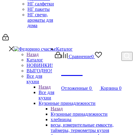
НГ салфетки
НГ пакеты
НГ свечи,
ароматы для
дома
Каталог
Назад
Сравнение
0
Каталог
НОВИНКИ!
Debug
ВЫГОДНО!
Все для
кухни
Назад
Отложенные
0
Корзина
0
Все для
кухни
Кухонные принадлежности
Назад
Кухонные принадлежности
хлебницы
весы, измерительные емкости,
таймеры, термометры кухня