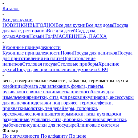
-
Каталог
-
Все для кухни
НОВИНКИ!
ВЫГОДНО!
Все для кухни
Все для дома
Посуда
для кафе, ресторанов
Все для детей
Сад, дача,
отдых
Архив
Новый Год!
МАСЛЕНИЦА, ПАСХА
-
Кухонные принадлежности
Кухонные принадлежности
Ножи
Посуда для напитков
Посуда
для приготовления на плите
Приготовление
напитков
Столовая посуда
Столовые приборы
Хранение
кухня
Посуда для приготовления в духовке и СВЧ
-
весы, измерительные емкости, таймеры, термометры кухня
хлебницы
бумага для запекания, фольга, пакеты,
рукава
консервные ножи
навеска
приспособления для
измельчения
решетки, сита для раковин
кулинария, аксессуары
для выпечки
подставки под горячее, термосалфетки,
прихватки
молотки, тендерайзеры, топорики,
орехоколы
чесночницы
штопоры
миски, тазы кухня
доски
разделочные
дуршлаги, сита, воронки, ковши
овощечистки,
рыбочистки
сушилки для посуды
рейлинговые системы
Фильтр
По популярности
По алфавиту
По цене