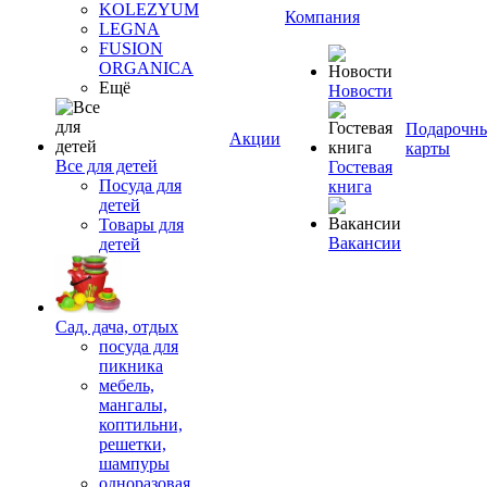
KOLEZYUM
Компания
LEGNA
FUSION
ORGANICA
Ещё
Новости
Подарочн
Акции
карты
Все для детей
Гостевая
Посуда для
книга
детей
Товары для
Вакансии
детей
Сад, дача, отдых
посуда для
пикника
мебель,
мангалы,
коптильни,
решетки,
шампуры
одноразовая