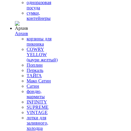
одноразовая
посуда
сумки,
контейнеры
Архив
корзины для
пикника
COWRY
YELLOW
(каури желтый)
Поплин
Перкаль
ТАЙГА
Мако Сатин
Сатин
фондю,
мармиты
INFINITY
SUPREME
VINTAGE
лотки для
заливного,
холодца