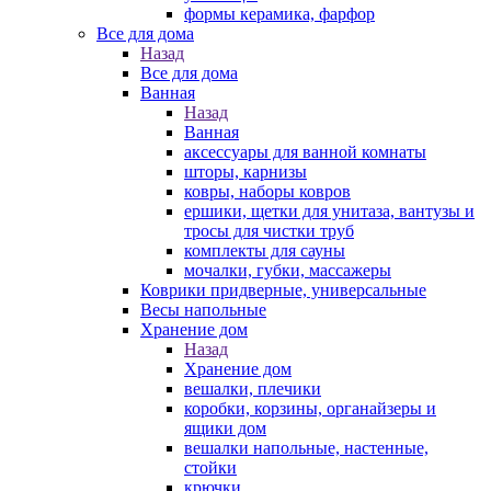
формы керамика, фарфор
Все для дома
Назад
Все для дома
Ванная
Назад
Ванная
аксессуары для ванной комнаты
шторы, карнизы
ковры, наборы ковров
ершики, щетки для унитаза, вантузы и
тросы для чистки труб
комплекты для сауны
мочалки, губки, массажеры
Коврики придверные, универсальные
Весы напольные
Хранение дом
Назад
Хранение дом
вешалки, плечики
коробки, корзины, органайзеры и
ящики дом
вешалки напольные, настенные,
стойки
крючки