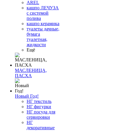
AREL
кашпо ЛЕЧУЗА
с системой
полива
кашпо керамика
туалеты дачные,
бумага
туалетная,
жидкости
Ещё
МАСЛЕНИЦА,
ПАСХА
Новый Год!
НГ текстиль
НГ фигурки
НГ посуда для
сервировки
НГ
декоративные