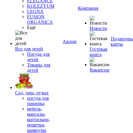
ELEGANCE
KOLEZYUM
Компания
LEGNA
FUSION
ORGANICA
Ещё
Новости
Подарочн
Акции
карты
Все для детей
Гостевая
Посуда для
книга
детей
Товары для
Вакансии
детей
Сад, дача, отдых
посуда для
пикника
мебель,
мангалы,
коптильни,
решетки,
шампуры