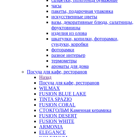
салфетки, полотенца бумажные
часы
пакеты, подарочная упаковка
искусственные цветы
вазы, декоративные блюда, салатницы,
фруктовницы
изделия из олова
шкатулки, копилки, фоторамки,
сундуки, коробки
фоторамки
разное интерьер
термометры
ароматы для дома
Посуда для кафе, ресторанов
Назад
Посуда для кафе, ресторанов
WILMAX
FUSION BLUE LAKE
TINTA SPAZIO
FUSION CORAL
СТОКГОЛЬМ Каменная керамика
FUSION DESERT
FUSION WHITE
ARMONIA
ELEGANCE