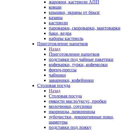
жаровни, кастрюли АПП
ковши
крышки, экраны от брызг
казаны
кастрюли
пароварки, скороварки, мантоварки
баки, ведра
наборы кастрюль
Приготовление напитков
Назад
Приготовление напитков
подставки под чайные пакетики
кофеварки, турки, кофемолки
френч-прессы
чайники
заварники, кофейники
Столовая посуда
Назад
Столовая посуда
емкости масло/уксус, пробки
молочники, соусники
икорницы, лимонницы
зубочистки, декоративные пики,
шампуры
подставки под ложку