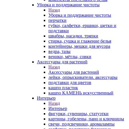
Уборка и поддержание чистоты
Назад
Уборка и поддержание чистоты
перчатки
губки, салфетки, ершики, щетки и
подставки
швабры, насадки. тряпки
стирка, сушка и глажение белья
контейнеры, мешки для мусора
ведра, тазы
веники, мётлы, совки
Аксессуары для растений
Назад
Аксессуары для растений
лейки, опрыскиватели. аксессуары
подставки для цветов
кашпо пластик
кашпо КАМЕНЬ искусственный
Интерьер
Назад
Интерьер
фигурки, сувениры, статуэтки
картины, гобелены, пано и ключницы
свечи, подсвечники, аромалампы