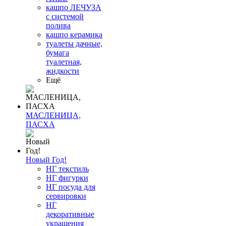
кашпо ЛЕЧУЗА
с системой
полива
кашпо керамика
туалеты дачные,
бумага
туалетная,
жидкости
Ещё
МАСЛЕНИЦА,
ПАСХА
Новый Год!
НГ текстиль
НГ фигурки
НГ посуда для
сервировки
НГ
декоративные
украшения