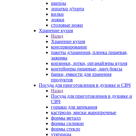
щипцы
лопатки д/торта
вилки
ложки
столовые ножи
Хранение кухня
Назад
Хранение кухня
консервирование
пакеты д/хранения, пленка пищевая,
зажимы
корзинки, лотки, органайзеры кухня
контейнеры пищевые, ланч боксы
банки, емкости для хранения
продуктов
Посуда для приготовления в духовке и СВЧ
Назад
Посуда для приготовления в духовке и
СВЧ
горшки для запекания
кастрюли, миски жаропрочные
формы металл
формы силикон
формы стекло
утятницы