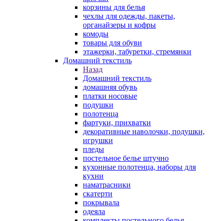
корзины для белья
чехлы для одежды, пакеты,
органайзеры и кофры
комоды
товары для обуви
этажерки, табуретки, стремянки
Домашний текстиль
Назад
Домашний текстиль
домашняя обувь
платки носовые
подушки
полотенца
фартуки, прихватки
декоративные наволочки, подушки,
игрушки
пледы
постельное белье штучно
кухонные полотенца, наборы для
кухни
наматрасники
скатерти
покрывала
одеяла
комплекты постельного белья