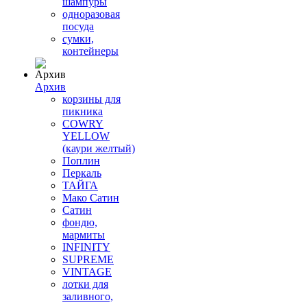
шампуры
одноразовая
посуда
сумки,
контейнеры
Архив
корзины для
пикника
COWRY
YELLOW
(каури желтый)
Поплин
Перкаль
ТАЙГА
Мако Сатин
Сатин
фондю,
мармиты
INFINITY
SUPREME
VINTAGE
лотки для
заливного,