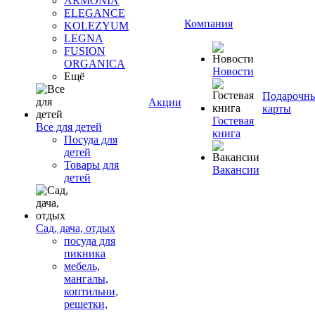
ARMONIA
ELEGANCE
Компания
KOLEZYUM
LEGNA
FUSION
ORGANICA
Новости
Ещё
Подарочн
Акции
карты
Гостевая
Все для детей
книга
Посуда для
детей
Товары для
Вакансии
детей
Сад, дача, отдых
посуда для
пикника
мебель,
мангалы,
коптильни,
решетки,