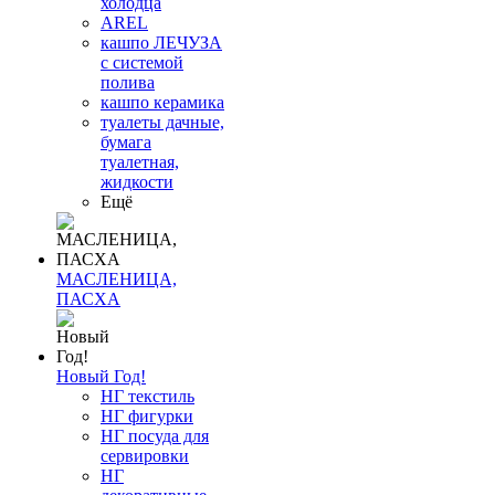
холодца
AREL
кашпо ЛЕЧУЗА
с системой
полива
кашпо керамика
туалеты дачные,
бумага
туалетная,
жидкости
Ещё
МАСЛЕНИЦА,
ПАСХА
Новый Год!
НГ текстиль
НГ фигурки
НГ посуда для
сервировки
НГ