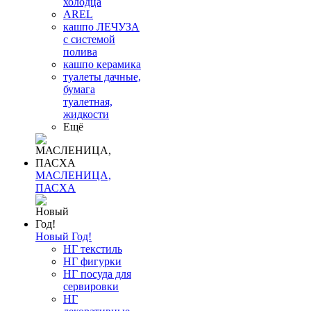
холодца
AREL
кашпо ЛЕЧУЗА
с системой
полива
кашпо керамика
туалеты дачные,
бумага
туалетная,
жидкости
Ещё
МАСЛЕНИЦА,
ПАСХА
Новый Год!
НГ текстиль
НГ фигурки
НГ посуда для
сервировки
НГ