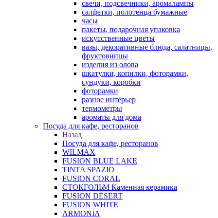
свечи, подсвечники, аромалампы
салфетки, полотенца бумажные
часы
пакеты, подарочная упаковка
искусственные цветы
вазы, декоративные блюда, салатницы,
фруктовницы
изделия из олова
шкатулки, копилки, фоторамки,
сундуки, коробки
фоторамки
разное интерьер
термометры
ароматы для дома
Посуда для кафе, ресторанов
Назад
Посуда для кафе, ресторанов
WILMAX
FUSION BLUE LAKE
TINTA SPAZIO
FUSION CORAL
СТОКГОЛЬМ Каменная керамика
FUSION DESERT
FUSION WHITE
ARMONIA