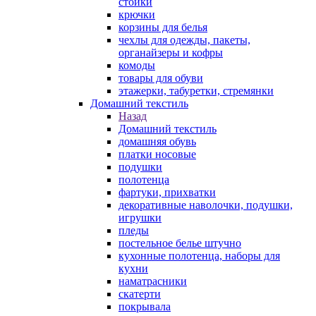
стойки
крючки
корзины для белья
чехлы для одежды, пакеты,
органайзеры и кофры
комоды
товары для обуви
этажерки, табуретки, стремянки
Домашний текстиль
Назад
Домашний текстиль
домашняя обувь
платки носовые
подушки
полотенца
фартуки, прихватки
декоративные наволочки, подушки,
игрушки
пледы
постельное белье штучно
кухонные полотенца, наборы для
кухни
наматрасники
скатерти
покрывала