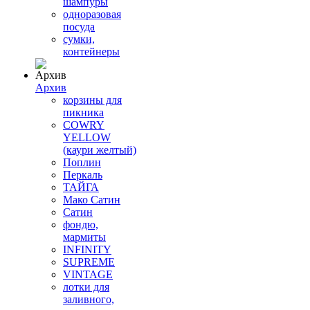
шампуры
одноразовая
посуда
сумки,
контейнеры
Архив
корзины для
пикника
COWRY
YELLOW
(каури желтый)
Поплин
Перкаль
ТАЙГА
Мако Сатин
Сатин
фондю,
мармиты
INFINITY
SUPREME
VINTAGE
лотки для
заливного,