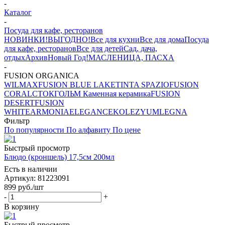
-
Каталог
-
Посуда для кафе, ресторанов
НОВИНКИ!
ВЫГОДНО!
Все для кухни
Все для дома
Посуда
для кафе, ресторанов
Все для детей
Сад, дача,
отдых
Архив
Новый Год!
МАСЛЕНИЦА, ПАСХА
-
FUSION ORGANICA
WILMAX
FUSION BLUE LAKE
TINTA SPAZIO
FUSION
CORAL
СТОКГОЛЬМ Каменная керамика
FUSION
DESERT
FUSION
WHITE
ARMONIA
ELEGANCE
KOLEZYUM
LEGNA
Фильтр
По популярности
По алфавиту
По цене
Быстрый просмотр
Блюдо (кроншель) 17,5см 200мл
Есть в наличии
Артикул: 81223091
899
руб.
/шт
-
+
В корзину
Быстрый просмотр