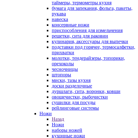
таймеры, термометры кухня
бумага для запекания, фольга, пакеты,
рукава
навеска
консервные ножи
приспособления для измельчения
решетки, сита для раковин
кулинария, аксессуары для выпечки
подставки под горячее, термосалфетки,
прихватки
молотки, тендерайзеры, топорики,
орехоколы
чесночницы
штопоры
миски, тазы кухня
доски разделочные
дуршлаги, сита, воронки, ковши
овощечистки, рыбочистки
сушилки для посуды
рейлинговые системы
Ножи
Назад
Ножи
наборы ножей
кухонные ножи