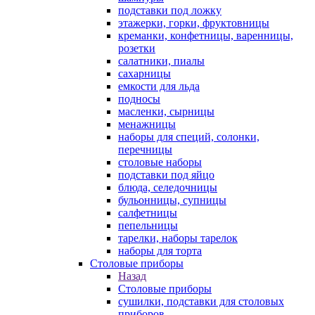
подставки под ложку
этажерки, горки, фруктовницы
креманки, конфетницы, варенницы,
розетки
салатники, пиалы
сахарницы
емкости для льда
подносы
масленки, сырницы
менажницы
наборы для специй, солонки,
перечницы
столовые наборы
подставки под яйцо
блюда, селедочницы
бульонницы, супницы
салфетницы
пепельницы
тарелки, наборы тарелок
наборы для торта
Столовые приборы
Назад
Столовые приборы
сушилки, подставки для столовых
приборов