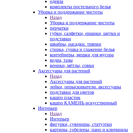
одеяла
комплекты постельного белья
Уборка и поддержание чистоты
Назад
Уборка и поддержание чистоты
перчатки
губки, салфетки, ершики, щетки и
подставки
швабры, насадки. тряпки
стирка, сушка и глажение белья
контейнеры, мешки для мусора
ведра, тазы
веники, мётлы, совки
Аксессуары для растений
Назад
Аксессуары для растений
лейки, опрыскиватели. аксессуары
подставки для цветов
кашпо пластик
кашпо КАМЕНЬ искусственный
Интерьер
Назад
Интерьер
фигурки, сувениры, статуэтки
картины, гобелены, пано и ключницы