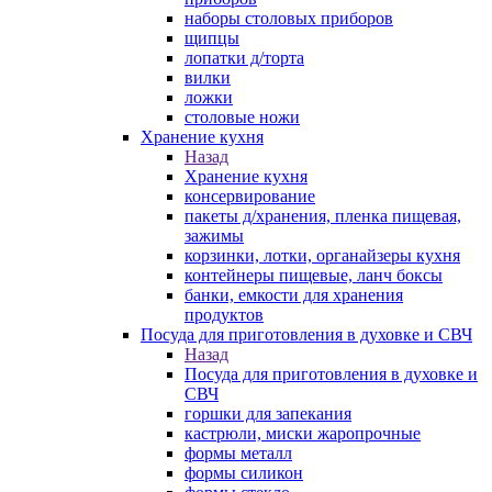
наборы столовых приборов
щипцы
лопатки д/торта
вилки
ложки
столовые ножи
Хранение кухня
Назад
Хранение кухня
консервирование
пакеты д/хранения, пленка пищевая,
зажимы
корзинки, лотки, органайзеры кухня
контейнеры пищевые, ланч боксы
банки, емкости для хранения
продуктов
Посуда для приготовления в духовке и СВЧ
Назад
Посуда для приготовления в духовке и
СВЧ
горшки для запекания
кастрюли, миски жаропрочные
формы металл
формы силикон