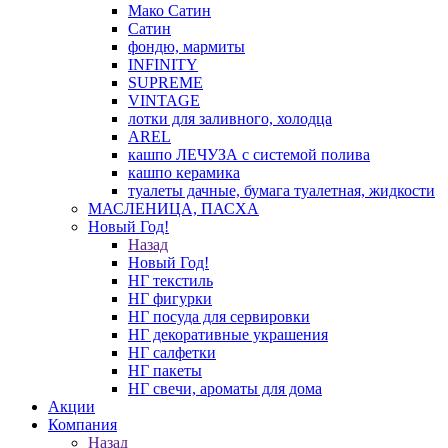
Мако Сатин
Сатин
фондю, мармиты
INFINITY
SUPREME
VINTAGE
лотки для заливного, холодца
AREL
кашпо ЛЕЧУЗА с системой полива
кашпо керамика
туалеты дачные, бумага туалетная, жидкости
МАСЛЕНИЦА, ПАСХА
Новый Год!
Назад
Новый Год!
НГ текстиль
НГ фигурки
НГ посуда для сервировки
НГ декоративные украшения
НГ салфетки
НГ пакеты
НГ свечи, ароматы для дома
Акции
Компания
Назад