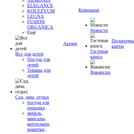
ARMONIA
ELEGANCE
Компания
KOLEZYUM
LEGNA
FUSION
ORGANICA
Новости
Ещё
Подарочн
Акции
карты
Гостевая
Все для детей
книга
Посуда для
детей
Товары для
Вакансии
детей
Сад, дача, отдых
посуда для
пикника
мебель,
мангалы,
коптильни,
решетки,