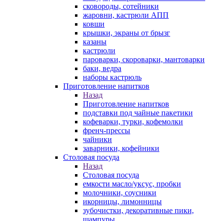
сковороды, сотейники
жаровни, кастрюли АПП
ковши
крышки, экраны от брызг
казаны
кастрюли
пароварки, скороварки, мантоварки
баки, ведра
наборы кастрюль
Приготовление напитков
Назад
Приготовление напитков
подставки под чайные пакетики
кофеварки, турки, кофемолки
френч-прессы
чайники
заварники, кофейники
Столовая посуда
Назад
Столовая посуда
емкости масло/уксус, пробки
молочники, соусники
икорницы, лимонницы
зубочистки, декоративные пики,
шампуры