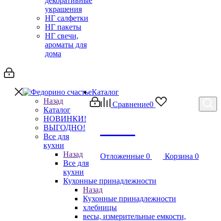
декоративные
украшения
НГ салфетки
НГ пакеты
НГ свечи,
ароматы для
дома
Каталог
Назад
Сравнение
0
Каталог
НОВИНКИ!
Debug
ВЫГОДНО!
Все для
кухни
Назад
Отложенные
0
Корзина
0
Все для
кухни
Кухонные принадлежности
Назад
Кухонные принадлежности
хлебницы
весы, измерительные емкости,