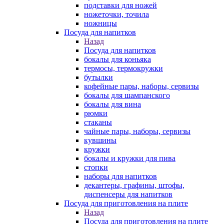
подставки для ножей
ножеточки, точила
ножницы
Посуда для напитков
Назад
Посуда для напитков
бокалы для коньяка
термосы, термокружки
бутылки
кофейные пары, наборы, сервизы
бокалы для шампанского
бокалы для вина
рюмки
стаканы
чайные пары, наборы, сервизы
кувшины
кружки
бокалы и кружки для пива
стопки
наборы для напитков
декантеры, графины, штофы,
диспенсеры для напитков
Посуда для приготовления на плите
Назад
Посуда для приготовления на плите