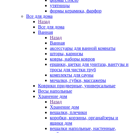
формы стекло
утятницы
формы керамика, фарфор
Все для дома
Назад
Все для дома
Ванная
Назад
Ванная
аксессуары для ванной комнаты
шторы, карнизы
ковры, наборы ковров
ершики, щетки для унитаза, вантузы и
тросы для чистки труб
комплекты для сауны
мочалки, губки, массажеры
Коврики придверные, универсальные
Весы напольные
Хранение дом
Назад
Хранение дом
вешалки, плечики
коробки, корзины, органайзеры и
ящики дом
вешалки напольные, настенные,