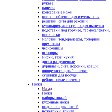
рукава
навеска
консервные ножи
приспособления для измельчения
решетки, сита для раковин
кулинария, аксессуары для выпечки
подставки под горячее, термосалфетки,
прихватки
молотки, тендерайзеры, топорики,
орехоколы
чесночницы
штопоры
миски, тазы кухня
доски разделочные
дуршлаги, сита, воронки, ковши
овощечистки, рыбочистки
сушилки для посуды
рейлинговые системы
Ножи
Назад
Ножи
наборы ножей
кухонные ножи
подставки для ножей
ножеточки, точила