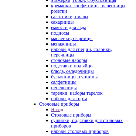
этажерки, горки, фруктовницы
креманки, конфетницы, варенницы,
розетки
салатники, пиалы
сахарницы
емкости для льда
подносы
масленки, сырницы
менажницы
наборы для специй, солонки,
перечницы
столовые наборы
подставки под яйцо
блюда, селедочницы
бульонницы, супницы
салфетницы
пепельницы
тарелки, наборы тарелок
наборы для торта
Столовые приборы
Назад
Столовые приборы
сушилки, подставки для столовых
приборов
наборы столовых приборов