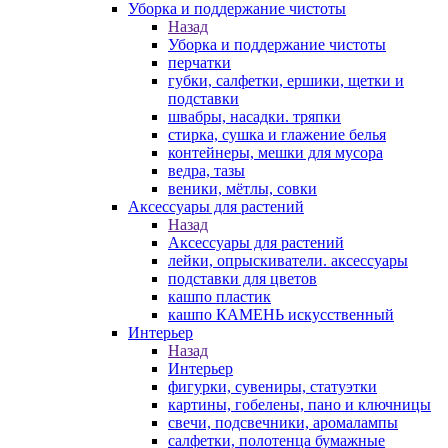
Уборка и поддержание чистоты
Назад
Уборка и поддержание чистоты
перчатки
губки, салфетки, ершики, щетки и
подставки
швабры, насадки. тряпки
стирка, сушка и глажение белья
контейнеры, мешки для мусора
ведра, тазы
веники, мётлы, совки
Аксессуары для растений
Назад
Аксессуары для растений
лейки, опрыскиватели. аксессуары
подставки для цветов
кашпо пластик
кашпо КАМЕНЬ искусственный
Интерьер
Назад
Интерьер
фигурки, сувениры, статуэтки
картины, гобелены, пано и ключницы
свечи, подсвечники, аромалампы
салфетки, полотенца бумажные