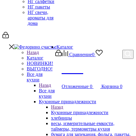
НГ салфетки
НГ пакеты
НГ свечи,
ароматы для
дома
Каталог
Назад
Сравнение
0
Каталог
НОВИНКИ!
Debug
ВЫГОДНО!
Все для
кухни
Назад
Отложенные
0
Корзина
0
Все для
кухни
Кухонные принадлежности
Назад
Кухонные принадлежности
хлебницы
весы, измерительные емкости,
таймеры, термометры кухня
бумага для запекания, фольга, пакеты,