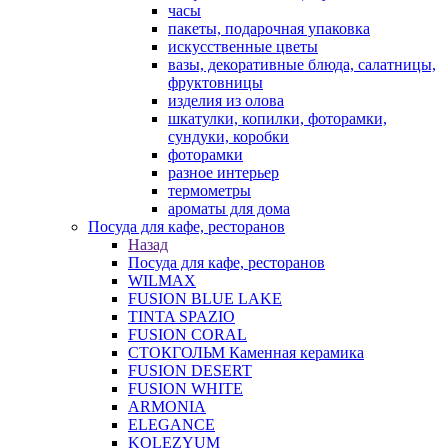
часы
пакеты, подарочная упаковка
искусственные цветы
вазы, декоративные блюда, салатницы,
фруктовницы
изделия из олова
шкатулки, копилки, фоторамки,
сундуки, коробки
фоторамки
разное интерьер
термометры
ароматы для дома
Посуда для кафе, ресторанов
Назад
Посуда для кафе, ресторанов
WILMAX
FUSION BLUE LAKE
TINTA SPAZIO
FUSION CORAL
СТОКГОЛЬМ Каменная керамика
FUSION DESERT
FUSION WHITE
ARMONIA
ELEGANCE
KOLEZYUM