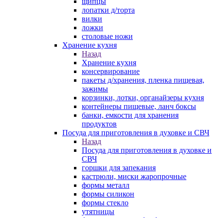
щипцы
лопатки д/торта
вилки
ложки
столовые ножи
Хранение кухня
Назад
Хранение кухня
консервирование
пакеты д/хранения, пленка пищевая,
зажимы
корзинки, лотки, органайзеры кухня
контейнеры пищевые, ланч боксы
банки, емкости для хранения
продуктов
Посуда для приготовления в духовке и СВЧ
Назад
Посуда для приготовления в духовке и
СВЧ
горшки для запекания
кастрюли, миски жаропрочные
формы металл
формы силикон
формы стекло
утятницы