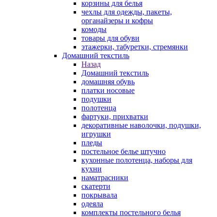
корзины для белья
чехлы для одежды, пакеты,
органайзеры и кофры
комоды
товары для обуви
этажерки, табуретки, стремянки
Домашний текстиль
Назад
Домашний текстиль
домашняя обувь
платки носовые
подушки
полотенца
фартуки, прихватки
декоративные наволочки, подушки,
игрушки
пледы
постельное белье штучно
кухонные полотенца, наборы для
кухни
наматрасники
скатерти
покрывала
одеяла
комплекты постельного белья