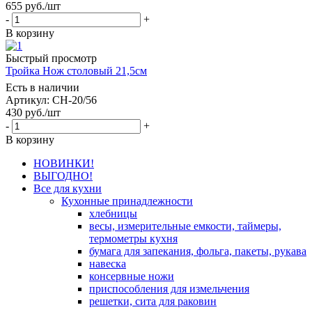
655
руб.
/шт
-
+
В корзину
Быстрый просмотр
Тройка Нож столовый 21,5см
Есть в наличии
Артикул: СН-20/56
430
руб.
/шт
-
+
В корзину
НОВИНКИ!
ВЫГОДНО!
Все для кухни
Кухонные принадлежности
хлебницы
весы, измерительные емкости, таймеры,
термометры кухня
бумага для запекания, фольга, пакеты, рукава
навеска
консервные ножи
приспособления для измельчения
решетки, сита для раковин