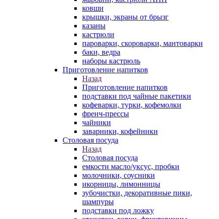
ковши
крышки, экраны от брызг
казаны
кастрюли
пароварки, скороварки, мантоварки
баки, ведра
наборы кастрюль
Приготовление напитков
Назад
Приготовление напитков
подставки под чайные пакетики
кофеварки, турки, кофемолки
френч-прессы
чайники
заварники, кофейники
Столовая посуда
Назад
Столовая посуда
емкости масло/уксус, пробки
молочники, соусники
икорницы, лимонницы
зубочистки, декоративные пики,
шампуры
подставки под ложку