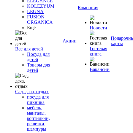
ELEGANCE
KOLEZYUM
Компания
LEGNA
FUSION
ORGANICA
Ещё
Новости
Подарочн
Акции
карты
Гостевая
Все для детей
книга
Посуда для
детей
Товары для
Вакансии
детей
Сад, дача, отдых
посуда для
пикника
мебель,
мангалы,
коптильни,
решетки,
шампуры