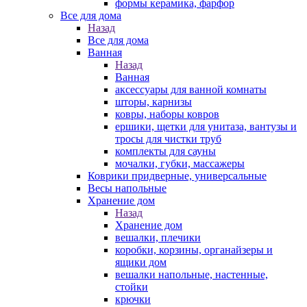
формы керамика, фарфор
Все для дома
Назад
Все для дома
Ванная
Назад
Ванная
аксессуары для ванной комнаты
шторы, карнизы
ковры, наборы ковров
ершики, щетки для унитаза, вантузы и
тросы для чистки труб
комплекты для сауны
мочалки, губки, массажеры
Коврики придверные, универсальные
Весы напольные
Хранение дом
Назад
Хранение дом
вешалки, плечики
коробки, корзины, органайзеры и
ящики дом
вешалки напольные, настенные,
стойки
крючки