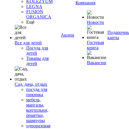
KOLEZYUM
Компания
LEGNA
FUSION
ORGANICA
Ещё
Новости
Подарочн
Акции
карты
Гостевая
Все для детей
книга
Посуда для
детей
Товары для
Вакансии
детей
Сад, дача, отдых
посуда для
пикника
мебель,
мангалы,
коптильни,
решетки,
шампуры
одноразовая