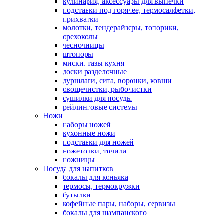
кулинария, аксессуары для выпечки
подставки под горячее, термосалфетки,
прихватки
молотки, тендерайзеры, топорики,
орехоколы
чесночницы
штопоры
миски, тазы кухня
доски разделочные
дуршлаги, сита, воронки, ковши
овощечистки, рыбочистки
сушилки для посуды
рейлинговые системы
Ножи
наборы ножей
кухонные ножи
подставки для ножей
ножеточки, точила
ножницы
Посуда для напитков
бокалы для коньяка
термосы, термокружки
бутылки
кофейные пары, наборы, сервизы
бокалы для шампанского