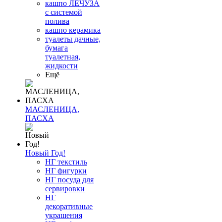
кашпо ЛЕЧУЗА
с системой
полива
кашпо керамика
туалеты дачные,
бумага
туалетная,
жидкости
Ещё
МАСЛЕНИЦА,
ПАСХА
Новый Год!
НГ текстиль
НГ фигурки
НГ посуда для
сервировки
НГ
декоративные
украшения