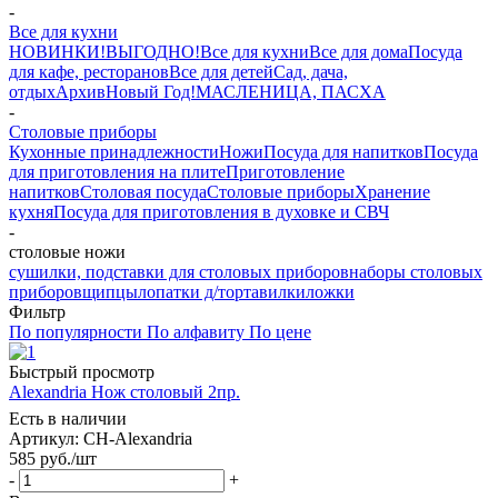
-
Все для кухни
НОВИНКИ!
ВЫГОДНО!
Все для кухни
Все для дома
Посуда
для кафе, ресторанов
Все для детей
Сад, дача,
отдых
Архив
Новый Год!
МАСЛЕНИЦА, ПАСХА
-
Столовые приборы
Кухонные принадлежности
Ножи
Посуда для напитков
Посуда
для приготовления на плите
Приготовление
напитков
Столовая посуда
Столовые приборы
Хранение
кухня
Посуда для приготовления в духовке и СВЧ
-
столовые ножи
сушилки, подставки для столовых приборов
наборы столовых
приборов
щипцы
лопатки д/торта
вилки
ложки
Фильтр
По популярности
По алфавиту
По цене
Быстрый просмотр
Alexandria Нож столовый 2пр.
Есть в наличии
Артикул: СН-Alexandria
585
руб.
/шт
-
+