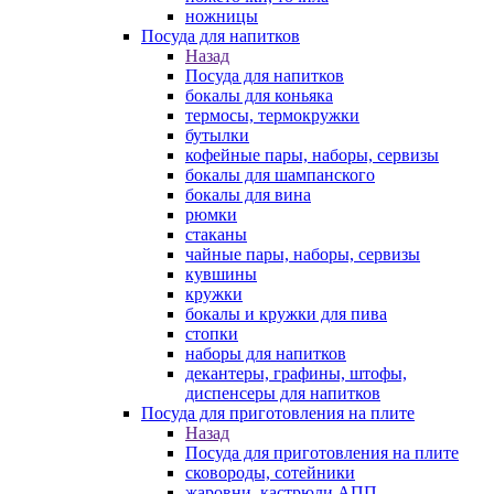
ножницы
Посуда для напитков
Назад
Посуда для напитков
бокалы для коньяка
термосы, термокружки
бутылки
кофейные пары, наборы, сервизы
бокалы для шампанского
бокалы для вина
рюмки
стаканы
чайные пары, наборы, сервизы
кувшины
кружки
бокалы и кружки для пива
стопки
наборы для напитков
декантеры, графины, штофы,
диспенсеры для напитков
Посуда для приготовления на плите
Назад
Посуда для приготовления на плите
сковороды, сотейники
жаровни, кастрюли АПП