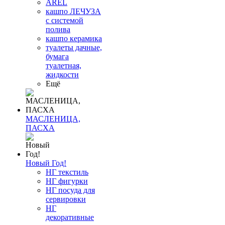
AREL
кашпо ЛЕЧУЗА
с системой
полива
кашпо керамика
туалеты дачные,
бумага
туалетная,
жидкости
Ещё
МАСЛЕНИЦА,
ПАСХА
Новый Год!
НГ текстиль
НГ фигурки
НГ посуда для
сервировки
НГ
декоративные