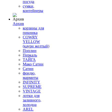
посуда
сумки,
контейнеры
Архив
корзины для
пикника
COWRY
YELLOW
(каури желтый)
Поплин
Перкаль
ТАЙГА
Мако Сатин
Сатин
фондю,
мармиты
INFINITY
SUPREME
VINTAGE
лотки для
заливного,
холодца
AREL