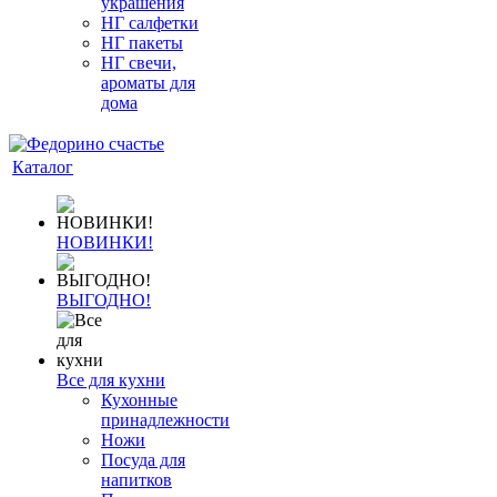
украшения
НГ салфетки
НГ пакеты
НГ свечи,
ароматы для
дома
Каталог
НОВИНКИ!
ВЫГОДНО!
Все для кухни
Кухонные
принадлежности
Ножи
Посуда для
напитков