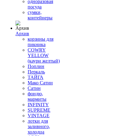
одноразовая
посуда
сумки,
контейнеры
Архив
корзины для
пикника
COWRY
YELLOW
(каури желтый)
Поплин
Перкаль
ТАЙГА
Мако Сатин
Сатин
фондю,
мармиты
INFINITY
SUPREME
VINTAGE
лотки для
заливного,
холодца