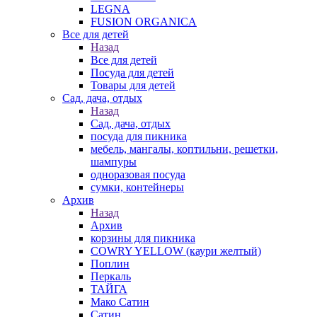
LEGNA
FUSION ORGANICA
Все для детей
Назад
Все для детей
Посуда для детей
Товары для детей
Сад, дача, отдых
Назад
Сад, дача, отдых
посуда для пикника
мебель, мангалы, коптильни, решетки,
шампуры
одноразовая посуда
сумки, контейнеры
Архив
Назад
Архив
корзины для пикника
COWRY YELLOW (каури желтый)
Поплин
Перкаль
ТАЙГА
Мако Сатин
Сатин