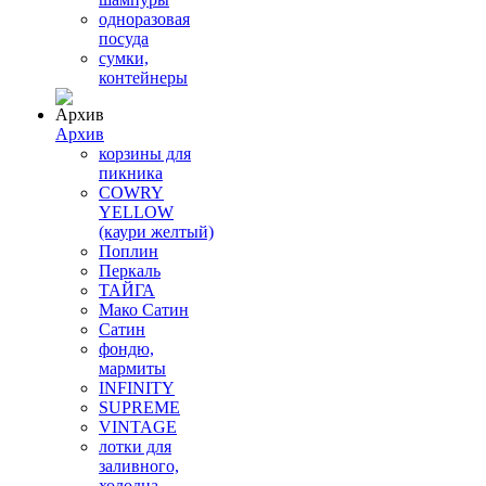
одноразовая
посуда
сумки,
контейнеры
Архив
корзины для
пикника
COWRY
YELLOW
(каури желтый)
Поплин
Перкаль
ТАЙГА
Мако Сатин
Сатин
фондю,
мармиты
INFINITY
SUPREME
VINTAGE
лотки для
заливного,
холодца