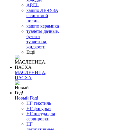
AREL
кашпо ЛЕЧУЗА
с системой
полива
кашпо керамика
туалеты дачные,
бумага
туалетная,
жидкости
Ещё
МАСЛЕНИЦА,
ПАСХА
Новый Год!
НГ текстиль
НГ фигурки
НГ посуда для
сервировки
НГ
декоративные