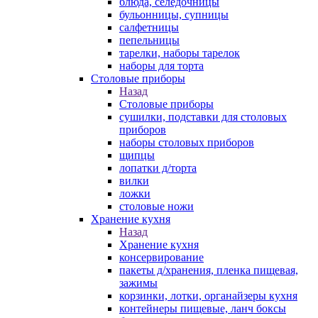
блюда, селедочницы
бульонницы, супницы
салфетницы
пепельницы
тарелки, наборы тарелок
наборы для торта
Столовые приборы
Назад
Столовые приборы
сушилки, подставки для столовых
приборов
наборы столовых приборов
щипцы
лопатки д/торта
вилки
ложки
столовые ножи
Хранение кухня
Назад
Хранение кухня
консервирование
пакеты д/хранения, пленка пищевая,
зажимы
корзинки, лотки, органайзеры кухня
контейнеры пищевые, ланч боксы