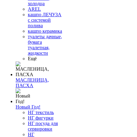
холодца
AREL
кашпо ЛЕЧУЗА
с системой
полива
кашпо керамика
туалеты дачные,
бумага
туалетная,
жидкости
Ещё
МАСЛЕНИЦА,
ПАСХА
Новый Год!
НГ текстиль
НГ фигурки
НГ посуда для
сервировки
НГ