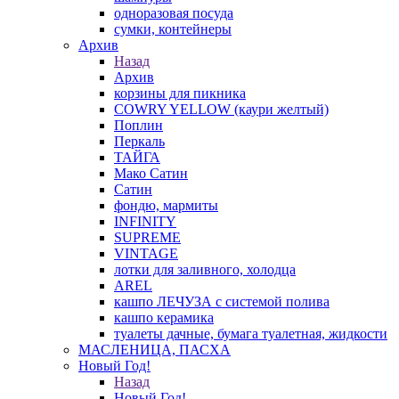
одноразовая посуда
сумки, контейнеры
Архив
Назад
Архив
корзины для пикника
COWRY YELLOW (каури желтый)
Поплин
Перкаль
ТАЙГА
Мако Сатин
Сатин
фондю, мармиты
INFINITY
SUPREME
VINTAGE
лотки для заливного, холодца
AREL
кашпо ЛЕЧУЗА с системой полива
кашпо керамика
туалеты дачные, бумага туалетная, жидкости
МАСЛЕНИЦА, ПАСХА
Новый Год!
Назад
Новый Год!