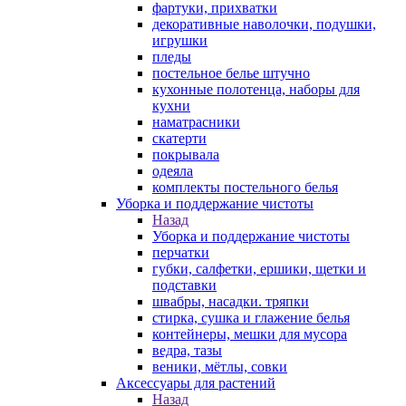
фартуки, прихватки
декоративные наволочки, подушки,
игрушки
пледы
постельное белье штучно
кухонные полотенца, наборы для
кухни
наматрасники
скатерти
покрывала
одеяла
комплекты постельного белья
Уборка и поддержание чистоты
Назад
Уборка и поддержание чистоты
перчатки
губки, салфетки, ершики, щетки и
подставки
швабры, насадки. тряпки
стирка, сушка и глажение белья
контейнеры, мешки для мусора
ведра, тазы
веники, мётлы, совки
Аксессуары для растений
Назад