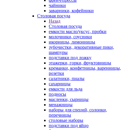
френч-прессы
чайники
заварники, кофейники
Столовая посуда
Назад
Столовая посуда
емкости масло/уксус, пробки
молочники, соусники
икорницы, лимонницы
зубочистки, декоративные пики,
шампуры
подставки под ложку
этажерки, горки, фруктовницы
креманки, конфетницы, варенницы,
розетки
салатники, пиалы
сахарницы
емкости для льда
подносы
масленки, сырницы
менажницы
наборы для специй, солонки,
перечницы
столовые наборы
подставки под яйцо