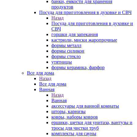
банки, емкости для хранения
продуктов
Посуда для приготовления в духовке и СВЧ
Назад
Посуда для приготовления в духовке и
СВЧ
горшки для запекания
кастрюли, миски жаропрочные
формы металл
формы силикон
формы стекло
утятницы
формы керамика, фарфор
Все для дома
Назад
Все для дома
Ванная
Назад
Ванная
аксессуары для ванной комнаты
шторы, карнизы
ковры, наборы ковров
ершики, щетки для унитаза, вантузы и
тросы для чистки труб
комплекты для сауны