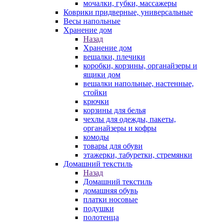
мочалки, губки, массажеры
Коврики придверные, универсальные
Весы напольные
Хранение дом
Назад
Хранение дом
вешалки, плечики
коробки, корзины, органайзеры и
ящики дом
вешалки напольные, настенные,
стойки
крючки
корзины для белья
чехлы для одежды, пакеты,
органайзеры и кофры
комоды
товары для обуви
этажерки, табуретки, стремянки
Домашний текстиль
Назад
Домашний текстиль
домашняя обувь
платки носовые
подушки
полотенца