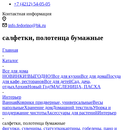
+7 (4212) 54-05-05
Контактная информация
г.Хабаровск
info.fedorino@bk.ru
салфетки, полотенца бумажные
Главная
-
Каталог
-
Все для дома
НОВИНКИ!
ВЫГОДНО!
Все для кухни
Все для дома
Посуда
для кафе, ресторанов
Все для детей
Сад, дача,
отдых
Архив
Новый Год!
МАСЛЕНИЦА, ПАСХА
-
Интерьер
Ванная
Коврики придверные, универсальные
Весы
напольные
Хранение дом
Домашний текстиль
Уборка и
поддержание чистоты
Аксессуары для растений
Интерьер
-
салфетки, полотенца бумажные
фигурки, сувениры, статуэтки
картины, гобелены, пано и