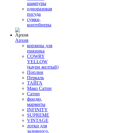
шампуры
одноразовая
посуда
сумки,
контейнеры
Архив
корзины для
пикника
COWRY
YELLOW
(каури желтый)
Поплин
Перкаль
ТАЙГА
Мако Сатин
Сатин
фондю,
мармиты
INFINITY
SUPREME
VINTAGE
лотки для
заливного,