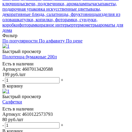
ключницы
свечи, подсвечники, аромалампы
часы
пакеты,
подарочная упаковка
искусственные цветы
вазы,
декоративные блюда, салатницы, фруктовницы
изделия из
олова
шкатулки, копилки, фоторамки, сундуки,
коробки
фоторамки
разное интерьер
термометры
ароматы для
дома
Фильтр
По популярности
По алфавиту
По цене
Быстрый просмотр
Полотенца бумажные 200л
Есть в наличии
Артикул: 4607013420588
199
руб.
/шт
-
+
В корзину
Быстрый просмотр
Салфетки
Есть в наличии
Артикул: 4610122573793
80
руб.
/шт
-
+
В корзину