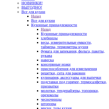
НОВИНКИ!
ВЫГОДНО!
Все для кухни
Назад
Все для кухни
Кухонные принадлежности
Назад
Кухонные принадлежности
хлебницы
весы, измерительные емкости,
таймеры, термометры кухня
бумага для запекания, фольга, пакеты,
рукава
навеска
консервные ножи
приспособления для измельчения
решетки, сита для раковин
кулинария, аксессуары для выпечки
подставки под горячее, термосалфетки,
прихватки
молотки, тендерайзеры, топорики,
орехоколы
чесночницы
штопоры
миски, тазы кухня