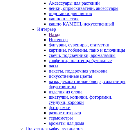
Аксессуары для растений
лейки, опрыскиватели. аксессуары
подставки для цветов
кашпо пластик
кашпо КАМЕНЬ искусственный
Интерьер
Назад
Интерьер
фигурки, сувениры, статуэтки
картины, гобелены, пано и ключницы
свечи, подсвечники, аромалампы
салфетки, полотенца бумажные
часы
пакеты, подарочная упаковка
искусственные цветы
вазы, декоративные блюда, салатницы,
фруктовницы
изделия из олова
шкатулки, копилки, фоторамки,
сундуки, коробки
фоторамки
разное интерьер
термометры
ароматы для дома
Посуда для кафе, ресторанов