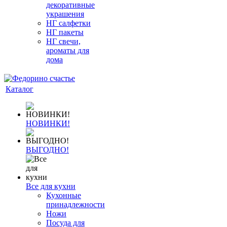
декоративные
украшения
НГ салфетки
НГ пакеты
НГ свечи,
ароматы для
дома
Каталог
НОВИНКИ!
ВЫГОДНО!
Все для кухни
Кухонные
принадлежности
Ножи
Посуда для