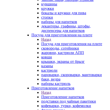
кувшины
кружки
бокалы и кружки для пива
стопки
наборы для напитков
декантеры, графины, штофы,
диспенсеры для напитков
Посуда для приготовления на плите
Назад
Посуда для приготовления на плите
сковороды, сотейники
жаровни, кастрюли АПП
ковши
крышки, экраны от брызг
казаны
кастрюли
пароварки, скороварки, мантоварки
баки, ведра
наборы кастрюль
Приготовление напитков
Назад
Приготовление напитков
подставки под чайные пакетики
кофеварки, турки, кофемолки