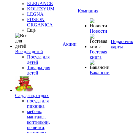
ELEGANCE
KOLEZYUM
Компания
LEGNA
FUSION
ORGANICA
Ещё
Новости
Подарочн
Акции
карты
Все для детей
Гостевая
Посуда для
книга
детей
Товары для
Вакансии
детей
Сад, дача, отдых
посуда для
пикника
мебель,
мангалы,
коптильни,
решетки,
шампуры