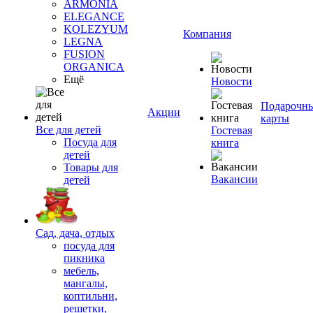
ARMONIA
ELEGANCE
KOLEZYUM
Компания
LEGNA
FUSION
ORGANICA
Ещё
Новости
Подарочн
Акции
карты
Все для детей
Гостевая
Посуда для
книга
детей
Товары для
Вакансии
детей
Сад, дача, отдых
посуда для
пикника
мебель,
мангалы,
коптильни,
решетки,