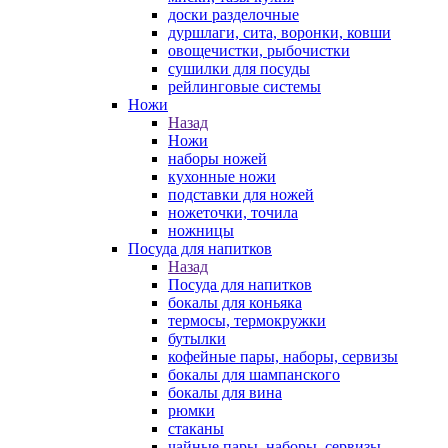
доски разделочные
дуршлаги, сита, воронки, ковши
овощечистки, рыбочистки
сушилки для посуды
рейлинговые системы
Ножи
Назад
Ножи
наборы ножей
кухонные ножи
подставки для ножей
ножеточки, точила
ножницы
Посуда для напитков
Назад
Посуда для напитков
бокалы для коньяка
термосы, термокружки
бутылки
кофейные пары, наборы, сервизы
бокалы для шампанского
бокалы для вина
рюмки
стаканы
чайные пары, наборы, сервизы