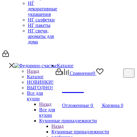
НГ
декоративные
украшения
НГ салфетки
НГ пакеты
НГ свечи,
ароматы для
дома
Каталог
Назад
Сравнение
0
Каталог
НОВИНКИ!
Debug
ВЫГОДНО!
Все для
кухни
Назад
Отложенные
0
Корзина
0
Все для
кухни
Кухонные принадлежности
Назад
Кухонные принадлежности