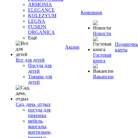
ARMONIA
ELEGANCE
Компания
KOLEZYUM
LEGNA
FUSION
ORGANICA
Новости
Ещё
Подарочн
Акции
карты
Гостевая
Все для детей
книга
Посуда для
детей
Товары для
Вакансии
детей
Сад, дача, отдых
посуда для
пикника
мебель,
мангалы,
коптильни,
решетки,