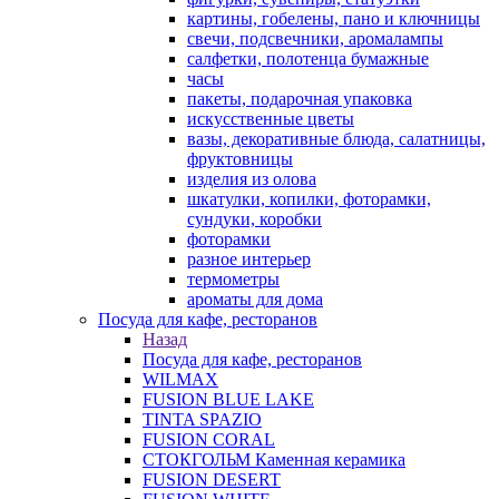
картины, гобелены, пано и ключницы
свечи, подсвечники, аромалампы
салфетки, полотенца бумажные
часы
пакеты, подарочная упаковка
искусственные цветы
вазы, декоративные блюда, салатницы,
фруктовницы
изделия из олова
шкатулки, копилки, фоторамки,
сундуки, коробки
фоторамки
разное интерьер
термометры
ароматы для дома
Посуда для кафе, ресторанов
Назад
Посуда для кафе, ресторанов
WILMAX
FUSION BLUE LAKE
TINTA SPAZIO
FUSION CORAL
СТОКГОЛЬМ Каменная керамика
FUSION DESERT