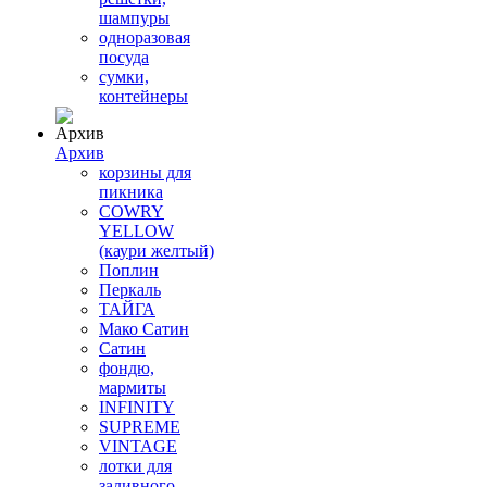
шампуры
одноразовая
посуда
сумки,
контейнеры
Архив
корзины для
пикника
COWRY
YELLOW
(каури желтый)
Поплин
Перкаль
ТАЙГА
Мако Сатин
Сатин
фондю,
мармиты
INFINITY
SUPREME
VINTAGE
лотки для
заливного,