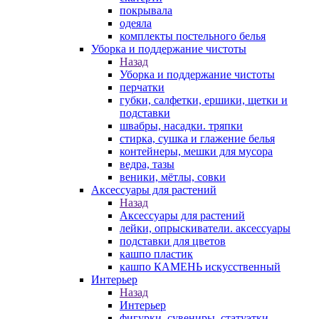
покрывала
одеяла
комплекты постельного белья
Уборка и поддержание чистоты
Назад
Уборка и поддержание чистоты
перчатки
губки, салфетки, ершики, щетки и
подставки
швабры, насадки. тряпки
стирка, сушка и глажение белья
контейнеры, мешки для мусора
ведра, тазы
веники, мётлы, совки
Аксессуары для растений
Назад
Аксессуары для растений
лейки, опрыскиватели. аксессуары
подставки для цветов
кашпо пластик
кашпо КАМЕНЬ искусственный
Интерьер
Назад
Интерьер
фигурки, сувениры, статуэтки