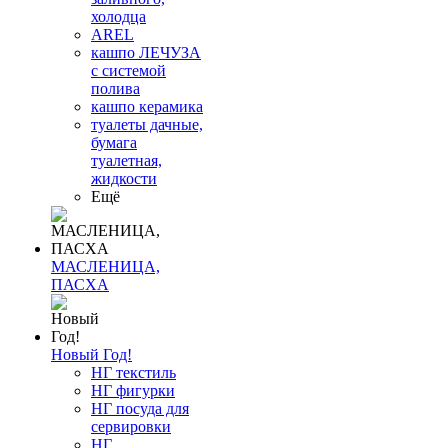
холодца
AREL
кашпо ЛЕЧУЗА
с системой
полива
кашпо керамика
туалеты дачные,
бумага
туалетная,
жидкости
Ещё
МАСЛЕНИЦА,
ПАСХА
Новый Год!
НГ текстиль
НГ фигурки
НГ посуда для
сервировки
НГ