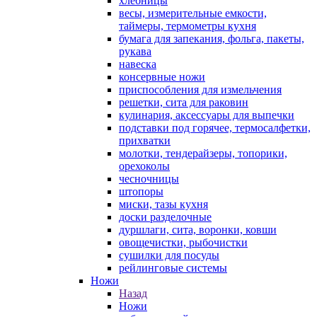
хлебницы
весы, измерительные емкости,
таймеры, термометры кухня
бумага для запекания, фольга, пакеты,
рукава
навеска
консервные ножи
приспособления для измельчения
решетки, сита для раковин
кулинария, аксессуары для выпечки
подставки под горячее, термосалфетки,
прихватки
молотки, тендерайзеры, топорики,
орехоколы
чесночницы
штопоры
миски, тазы кухня
доски разделочные
дуршлаги, сита, воронки, ковши
овощечистки, рыбочистки
сушилки для посуды
рейлинговые системы
Ножи
Назад
Ножи