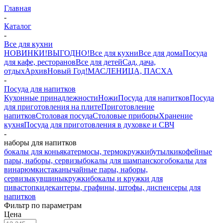
Главная
-
Каталог
-
Все для кухни
НОВИНКИ!
ВЫГОДНО!
Все для кухни
Все для дома
Посуда
для кафе, ресторанов
Все для детей
Сад, дача,
отдых
Архив
Новый Год!
МАСЛЕНИЦА, ПАСХА
-
Посуда для напитков
Кухонные принадлежности
Ножи
Посуда для напитков
Посуда
для приготовления на плите
Приготовление
напитков
Столовая посуда
Столовые приборы
Хранение
кухня
Посуда для приготовления в духовке и СВЧ
-
наборы для напитков
бокалы для коньяка
термосы, термокружки
бутылки
кофейные
пары, наборы, сервизы
бокалы для шампанского
бокалы для
вина
рюмки
стаканы
чайные пары, наборы,
сервизы
кувшины
кружки
бокалы и кружки для
пива
стопки
декантеры, графины, штофы, диспенсеры для
напитков
Фильтр по параметрам
Цена