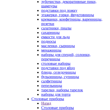
зубочистки, декоративные пики,
шампуры
подставки под ложку
этажерки, горки, фруктовницы
креманки, конфетницы, варенницы,
розетки
салатники, пиалы
сахарницы
емкости для льда
подносы
масленки, сырницы
менажницы
наборы для специй, солонки,
перечницы
столовые наборы
подставки под яйцо
блюда, селедочницы
бульонницы, супницы
салфетницы
пепельницы
тарелки, наборы тарелок
наборы для торта
Столовые приборы
Назад
Столовые приборы