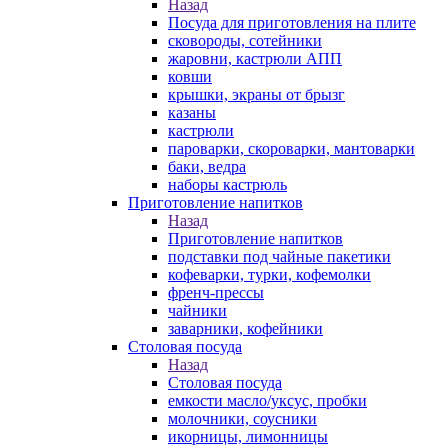
Назад
Посуда для приготовления на плите
сковороды, сотейники
жаровни, кастрюли АПП
ковши
крышки, экраны от брызг
казаны
кастрюли
пароварки, скороварки, мантоварки
баки, ведра
наборы кастрюль
Приготовление напитков
Назад
Приготовление напитков
подставки под чайные пакетики
кофеварки, турки, кофемолки
френч-прессы
чайники
заварники, кофейники
Столовая посуда
Назад
Столовая посуда
емкости масло/уксус, пробки
молочники, соусники
икорницы, лимонницы