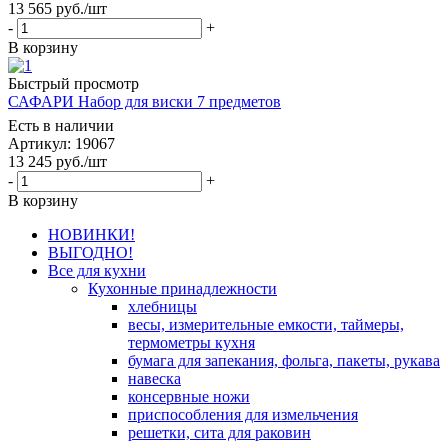
13 565
руб.
/шт
-
+
В корзину
Быстрый просмотр
САФАРИ Набор для виски 7 предметов
Есть в наличии
Артикул: 19067
13 245
руб.
/шт
-
+
В корзину
НОВИНКИ!
ВЫГОДНО!
Все для кухни
Кухонные принадлежности
хлебницы
весы, измерительные емкости, таймеры,
термометры кухня
бумага для запекания, фольга, пакеты, рукава
навеска
консервные ножи
приспособления для измельчения
решетки, сита для раковин