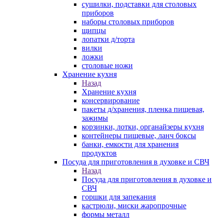
сушилки, подставки для столовых
приборов
наборы столовых приборов
щипцы
лопатки д/торта
вилки
ложки
столовые ножи
Хранение кухня
Назад
Хранение кухня
консервирование
пакеты д/хранения, пленка пищевая,
зажимы
корзинки, лотки, органайзеры кухня
контейнеры пищевые, ланч боксы
банки, емкости для хранения
продуктов
Посуда для приготовления в духовке и СВЧ
Назад
Посуда для приготовления в духовке и
СВЧ
горшки для запекания
кастрюли, миски жаропрочные
формы металл