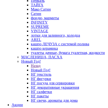
Перкаль
ТАЙГА
Мако Сатин
Сатин
фондю, мармиты
INFINITY
SUPREME
VINTAGE
лотки для заливного, холодца
AREL
кашпо ЛЕЧУЗА с системой полива
кашпо керамика
туалеты дачные, бумага туалетная, жидкости
МАСЛЕНИЦА, ПАСХА
Новый Год!
Назад
Новый Год!
НГ текстиль
НГ фигурки
НГ посуда для сервировки
НГ декоративные украшения
НГ салфетки
НГ пакеты
НГ свечи, ароматы для дома
Акции