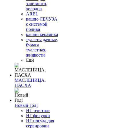
заливного,
холодца
AREL
кашпо ЛЕЧУЗА
с системой
полива
кашпо керамика
туалеты дачные,
бумага
туалетная,
жидкости
Ещё
МАСЛЕНИЦА,
ПАСХА
Новый Год!
НГ текстиль
НГ фигурки
НГ посуда для
сервировки