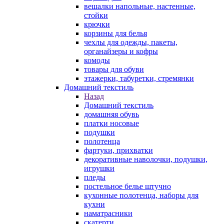
вешалки напольные, настенные,
стойки
крючки
корзины для белья
чехлы для одежды, пакеты,
органайзеры и кофры
комоды
товары для обуви
этажерки, табуретки, стремянки
Домашний текстиль
Назад
Домашний текстиль
домашняя обувь
платки носовые
подушки
полотенца
фартуки, прихватки
декоративные наволочки, подушки,
игрушки
пледы
постельное белье штучно
кухонные полотенца, наборы для
кухни
наматрасники
скатерти