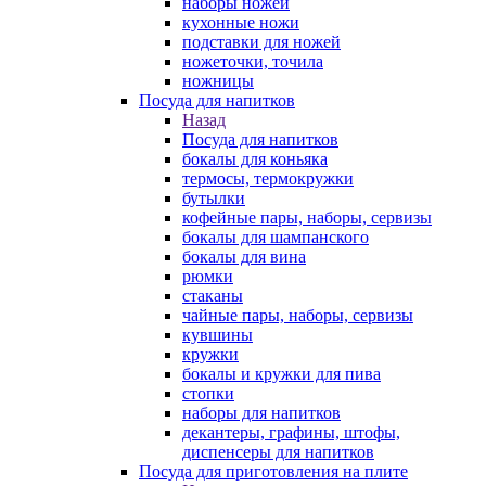
наборы ножей
кухонные ножи
подставки для ножей
ножеточки, точила
ножницы
Посуда для напитков
Назад
Посуда для напитков
бокалы для коньяка
термосы, термокружки
бутылки
кофейные пары, наборы, сервизы
бокалы для шампанского
бокалы для вина
рюмки
стаканы
чайные пары, наборы, сервизы
кувшины
кружки
бокалы и кружки для пива
стопки
наборы для напитков
декантеры, графины, штофы,
диспенсеры для напитков
Посуда для приготовления на плите