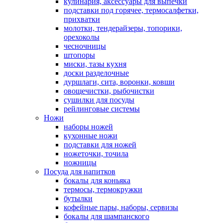
кулинария, аксессуары для выпечки
подставки под горячее, термосалфетки,
прихватки
молотки, тендерайзеры, топорики,
орехоколы
чесночницы
штопоры
миски, тазы кухня
доски разделочные
дуршлаги, сита, воронки, ковши
овощечистки, рыбочистки
сушилки для посуды
рейлинговые системы
Ножи
наборы ножей
кухонные ножи
подставки для ножей
ножеточки, точила
ножницы
Посуда для напитков
бокалы для коньяка
термосы, термокружки
бутылки
кофейные пары, наборы, сервизы
бокалы для шампанского