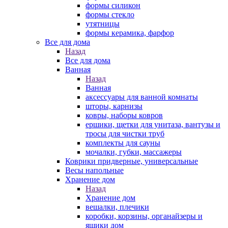
формы силикон
формы стекло
утятницы
формы керамика, фарфор
Все для дома
Назад
Все для дома
Ванная
Назад
Ванная
аксессуары для ванной комнаты
шторы, карнизы
ковры, наборы ковров
ершики, щетки для унитаза, вантузы и
тросы для чистки труб
комплекты для сауны
мочалки, губки, массажеры
Коврики придверные, универсальные
Весы напольные
Хранение дом
Назад
Хранение дом
вешалки, плечики
коробки, корзины, органайзеры и
ящики дом