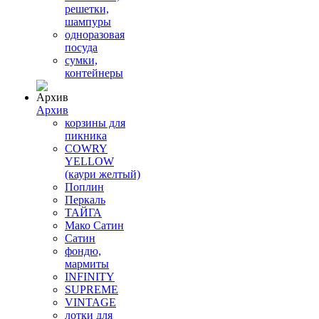
решетки,
шампуры
одноразовая
посуда
сумки,
контейнеры
Архив
корзины для
пикника
COWRY
YELLOW
(каури желтый)
Поплин
Перкаль
ТАЙГА
Мако Сатин
Сатин
фондю,
мармиты
INFINITY
SUPREME
VINTAGE
лотки для