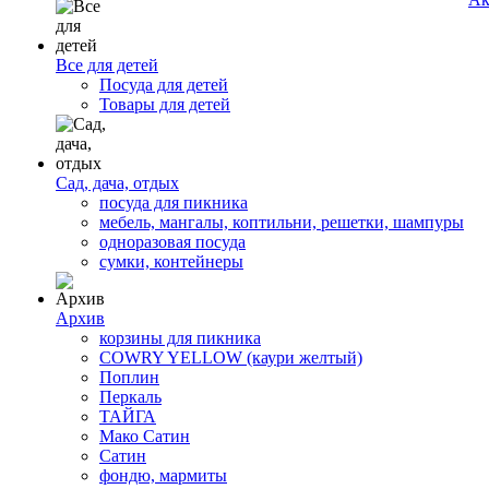
Все для детей
Посуда для детей
Товары для детей
Сад, дача, отдых
посуда для пикника
мебель, мангалы, коптильни, решетки, шампуры
одноразовая посуда
сумки, контейнеры
Архив
корзины для пикника
COWRY YELLOW (каури желтый)
Поплин
Перкаль
ТАЙГА
Мако Сатин
Сатин
фондю, мармиты