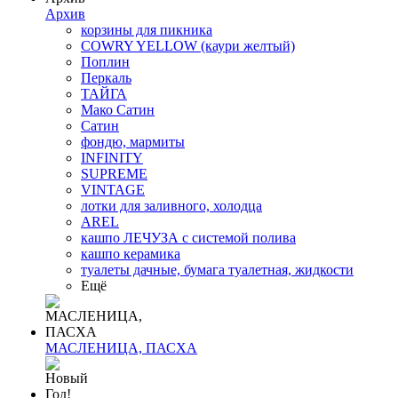
Архив
корзины для пикника
COWRY YELLOW (каури желтый)
Поплин
Перкаль
ТАЙГА
Мако Сатин
Сатин
фондю, мармиты
INFINITY
SUPREME
VINTAGE
лотки для заливного, холодца
AREL
кашпо ЛЕЧУЗА с системой полива
кашпо керамика
туалеты дачные, бумага туалетная, жидкости
Ещё
МАСЛЕНИЦА, ПАСХА