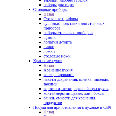
тарелки, наборы тарелок
наборы для торта
Столовые приборы
Назад
Столовые приборы
сушилки, подставки для столовых
приборов
наборы столовых приборов
щипцы
лопатки д/торта
вилки
ложки
столовые ножи
Хранение кухня
Назад
Хранение кухня
консервирование
пакеты д/хранения, пленка пищевая,
зажимы
корзинки, лотки, органайзеры кухня
контейнеры пищевые, ланч боксы
банки, емкости для хранения
продуктов
Посуда для приготовления в духовке и СВЧ
Назад