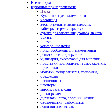
Все для кухни
Кухонные принадлежности
Назад
Кухонные принадлежности
хлебницы
весы, измерительные емкости,
таймеры, термометры кухня
бумага для запекания, фольга, пакеты,
рукава
навеска
консервные ножи
приспособления для измельчения
решетки, сита для раковин
кулинария, аксессуары для выпечки
подставки под горячее, термосалфетки,
прихватки
молотки, тендерайзеры, топорики,
орехоколы
чесночницы
штопоры
миски, тазы кухня
доски разделочные
дуршлаги, сита, воронки, ковши
овощечистки, рыбочистки
сушилки для посуды