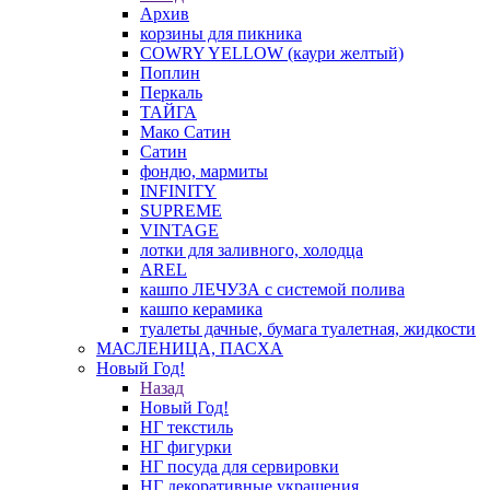
Архив
корзины для пикника
COWRY YELLOW (каури желтый)
Поплин
Перкаль
ТАЙГА
Мако Сатин
Сатин
фондю, мармиты
INFINITY
SUPREME
VINTAGE
лотки для заливного, холодца
AREL
кашпо ЛЕЧУЗА с системой полива
кашпо керамика
туалеты дачные, бумага туалетная, жидкости
МАСЛЕНИЦА, ПАСХА
Новый Год!
Назад
Новый Год!
НГ текстиль
НГ фигурки
НГ посуда для сервировки
НГ декоративные украшения