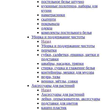
постельное белье штучно
кухонные полотенца, наборы для
кухни
наматрасники
скатерти
покрывала
одеяла
комплекты постельного белья
Уборка и поддержание чистоты
Назад
Уборка и поддержание чистоты
перчатки
губки, салфетки, ершики, щетки и
подставки
швабры, насадки. тряпки
стирка, сушка и глажение белья
контейнеры, мешки для мусора
ведра, тазы
веники, мётлы, совки
Аксессуары для растений
Назад
Аксессуары для растений
лейки, опрыскиватели. аксессуары
подставки для цветов
кашпо пластик