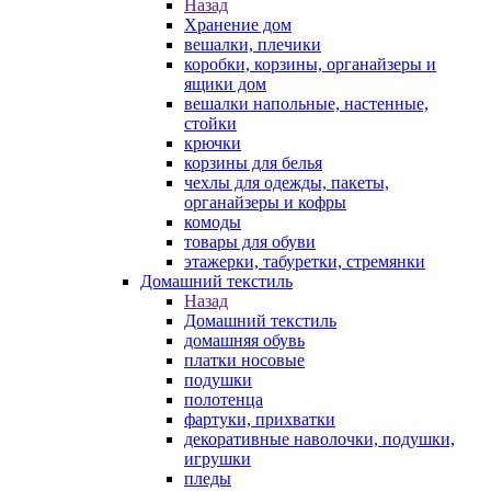
Назад
Хранение дом
вешалки, плечики
коробки, корзины, органайзеры и
ящики дом
вешалки напольные, настенные,
стойки
крючки
корзины для белья
чехлы для одежды, пакеты,
органайзеры и кофры
комоды
товары для обуви
этажерки, табуретки, стремянки
Домашний текстиль
Назад
Домашний текстиль
домашняя обувь
платки носовые
подушки
полотенца
фартуки, прихватки
декоративные наволочки, подушки,
игрушки
пледы