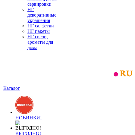
сервировки
НГ
декоративные
украшения
НГ салфетки
НГ пакеты
НГ свечи,
ароматы для
дома
Каталог
НОВИНКИ!
ВЫГОДНО!