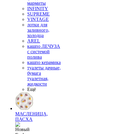
мармиты
INFINITY
SUPREME
VINTAGE
лотки для
заливного,
холодца
AREL
кашпо ЛЕЧУЗА
с системой
полива
кашпо керамика
туалеты дачные,
бумага
туалетная,
жидкости
Ещё
МАСЛЕНИЦА,
ПАСХА