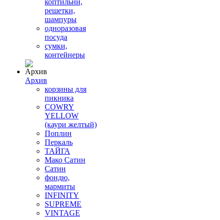
коптильни,
решетки,
шампуры
одноразовая
посуда
сумки,
контейнеры
Архив
корзины для
пикника
COWRY
YELLOW
(каури желтый)
Поплин
Перкаль
ТАЙГА
Мако Сатин
Сатин
фондю,
мармиты
INFINITY
SUPREME
VINTAGE