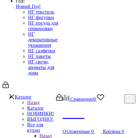
Новый Год!
НГ текстиль
НГ фигурки
НГ посуда для
сервировки
НГ
декоративные
украшения
НГ салфетки
НГ пакеты
НГ свечи,
ароматы для
дома
Каталог
Сравнение
0
Назад
Каталог
Debug
НОВИНКИ!
ВЫГОДНО!
Все для
кухни
Отложенные
0
Корзина
0
Назад