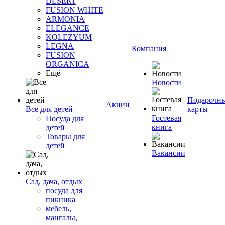
DESERT
FUSION WHITE
ARMONIA
ELEGANCE
KOLEZYUM
LEGNA
Компания
FUSION
ORGANICA
Ещё
Новости
Подарочн
Акции
Все для детей
карты
Гостевая
Посуда для
книга
детей
Товары для
детей
Вакансии
Сад, дача, отдых
посуда для
пикника
мебель,
мангалы,