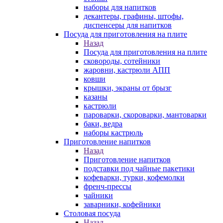
наборы для напитков
декантеры, графины, штофы,
диспенсеры для напитков
Посуда для приготовления на плите
Назад
Посуда для приготовления на плите
сковороды, сотейники
жаровни, кастрюли АПП
ковши
крышки, экраны от брызг
казаны
кастрюли
пароварки, скороварки, мантоварки
баки, ведра
наборы кастрюль
Приготовление напитков
Назад
Приготовление напитков
подставки под чайные пакетики
кофеварки, турки, кофемолки
френч-прессы
чайники
заварники, кофейники
Столовая посуда
Назад