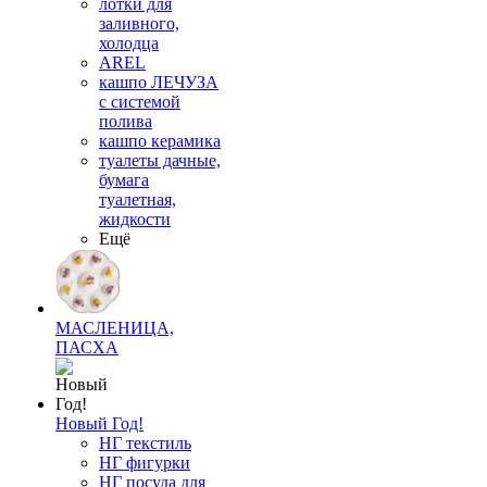
лотки для
заливного,
холодца
AREL
кашпо ЛЕЧУЗА
с системой
полива
кашпо керамика
туалеты дачные,
бумага
туалетная,
жидкости
Ещё
МАСЛЕНИЦА,
ПАСХА
Новый Год!
НГ текстиль
НГ фигурки
НГ посуда для