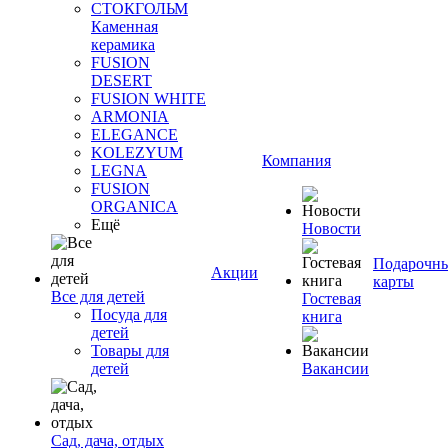
СТОКГОЛЬМ
Каменная
керамика
FUSION
DESERT
FUSION WHITE
ARMONIA
ELEGANCE
KOLEZYUM
Компания
LEGNA
FUSION
ORGANICA
Ещё
Новости
Подарочн
Акции
карты
Все для детей
Гостевая
Посуда для
книга
детей
Товары для
детей
Вакансии
Сад, дача, отдых