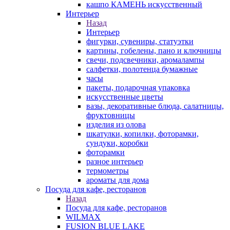
кашпо КАМЕНЬ искусственный
Интерьер
Назад
Интерьер
фигурки, сувениры, статуэтки
картины, гобелены, пано и ключницы
свечи, подсвечники, аромалампы
салфетки, полотенца бумажные
часы
пакеты, подарочная упаковка
искусственные цветы
вазы, декоративные блюда, салатницы,
фруктовницы
изделия из олова
шкатулки, копилки, фоторамки,
сундуки, коробки
фоторамки
разное интерьер
термометры
ароматы для дома
Посуда для кафе, ресторанов
Назад
Посуда для кафе, ресторанов
WILMAX
FUSION BLUE LAKE