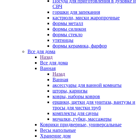
Посуда для приготовления в духовке и
СВЧ
горшки для запекания
кастрюли, миски жаропрочные
формы металл
формы силикон
формы стекло
утятницы
формы керамика, фарфор
Все для дома
Назад
Все для дома
Ванная
Назад
Ванная
аксессуары для ванной комнаты
шторы, карнизы
ковры, наборы ковров
ершики, щетки для унитаза, вантузы и
тросы для чистки труб
комплекты для сауны
мочалки, губки, массажеры
Коврики придверные, универсальные
Весы напольные
Хранение дом