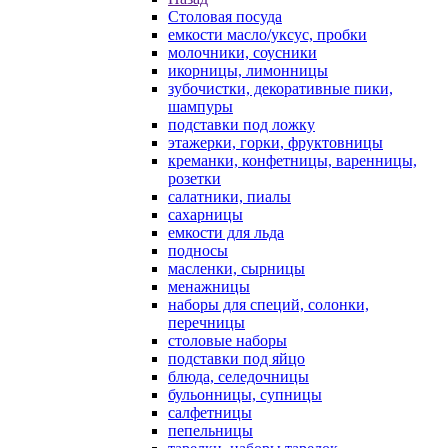
Столовая посуда
емкости масло/уксус, пробки
молочники, соусники
икорницы, лимонницы
зубочистки, декоративные пики,
шампуры
подставки под ложку
этажерки, горки, фруктовницы
креманки, конфетницы, варенницы,
розетки
салатники, пиалы
сахарницы
емкости для льда
подносы
масленки, сырницы
менажницы
наборы для специй, солонки,
перечницы
столовые наборы
подставки под яйцо
блюда, селедочницы
бульонницы, супницы
салфетницы
пепельницы