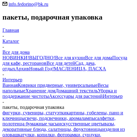
info.fedorino@bk.ru
пакеты, подарочная упаковка
Главная
-
Каталог
-
Все для дома
НОВИНКИ!
ВЫГОДНО!
Все для кухни
Все для дома
Посуда
для кафе, ресторанов
Все для детей
Сад, дача,
отдых
Архив
Новый Год!
МАСЛЕНИЦА, ПАСХА
-
Интерьер
Ванная
Коврики придверные, универсальные
Весы
напольные
Хранение дом
Домашний текстиль
Уборка и
поддержание чистоты
Аксессуары для растений
Интерьер
-
пакеты, подарочная упаковка
фигурки, сувениры, статуэтки
картины, гобелены, пано и
ключницы
свечи, подсвечники, аромалампы
салфетки,
полотенца бумажные
часы
искусственные цветы
вазы,
декоративные блюда, салатницы, фруктовницы
изделия из
олова
шкатулки, копилки, фоторамки, сундуки,