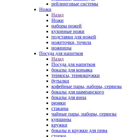
рейлинговые системы
Ножи
Назад
Ножи
наборы ножей
кухонные ножи
подставки для ножей
ножеточки, точила
ножницы
Посуда для напитков
Назад
Посуда для напитков
бокалы для коньяка
термосы, термокружки
бутылки
кофейные пары, наборы, сервизы
бокалы для шампанского
бокалы для вина
рюмки
стаканы
чайные пары, наборы, сервизы
кувшины
кружки
бокалы и кружки для пива
стопки