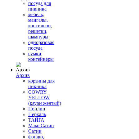
посуда для
пикника
мебель,
мангалы,
коптильни,
решетки,
шампуры
одноразовая
посуда
сумки,
контейнеры
Архив
корзины для
пикника
COWRY
YELLOW
(каури желтый)
Поплин
Перкаль
ТАЙГА
Мако Сатин
Сатин
фондю,