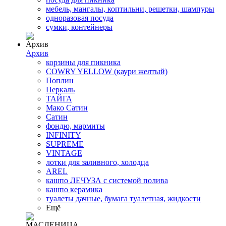
мебель, мангалы, коптильни, решетки, шампуры
одноразовая посуда
сумки, контейнеры
Архив
корзины для пикника
COWRY YELLOW (каури желтый)
Поплин
Перкаль
ТАЙГА
Мако Сатин
Сатин
фондю, мармиты
INFINITY
SUPREME
VINTAGE
лотки для заливного, холодца
AREL
кашпо ЛЕЧУЗА с системой полива
кашпо керамика
туалеты дачные, бумага туалетная, жидкости
Ещё