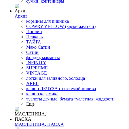
сумки, контейнеры
Архив
корзины для пикника
COWRY YELLOW (каури желтый)
Поплин
Перкаль
ТАЙГА
Мако Сатин
Сатин
фондю, мармиты
INFINITY
SUPREME
VINTAGE
лотки для заливного, холодца
AREL
кашпо ЛЕЧУЗА с системой полива
кашпо керамика
туалеты дачные, бумага туалетная, жидкости
Ещё
МАСЛЕНИЦА, ПАСХА