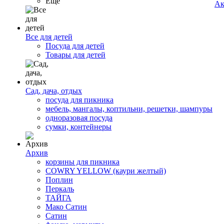
Ещё
Ак
Все для детей
Посуда для детей
Товары для детей
Сад, дача, отдых
посуда для пикника
мебель, мангалы, коптильни, решетки, шампуры
одноразовая посуда
сумки, контейнеры
Архив
корзины для пикника
COWRY YELLOW (каури желтый)
Поплин
Перкаль
ТАЙГА
Мако Сатин
Сатин