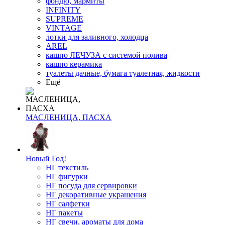
фондю, мармиты
INFINITY
SUPREME
VINTAGE
лотки для заливного, холодца
AREL
кашпо ЛЕЧУЗА с системой полива
кашпо керамика
туалеты дачные, бумага туалетная, жидкости
Ещё
МАСЛЕНИЦА, ПАСХА
Новый Год!
НГ текстиль
НГ фигурки
НГ посуда для сервировки
НГ декоративные украшения
НГ салфетки
НГ пакеты
НГ свечи, ароматы для дома