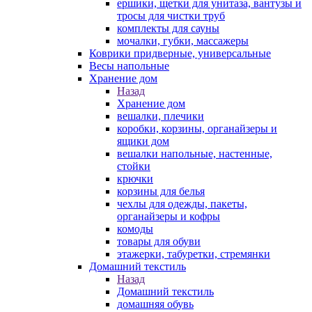
ершики, щетки для унитаза, вантузы и
тросы для чистки труб
комплекты для сауны
мочалки, губки, массажеры
Коврики придверные, универсальные
Весы напольные
Хранение дом
Назад
Хранение дом
вешалки, плечики
коробки, корзины, органайзеры и
ящики дом
вешалки напольные, настенные,
стойки
крючки
корзины для белья
чехлы для одежды, пакеты,
органайзеры и кофры
комоды
товары для обуви
этажерки, табуретки, стремянки
Домашний текстиль
Назад
Домашний текстиль
домашняя обувь