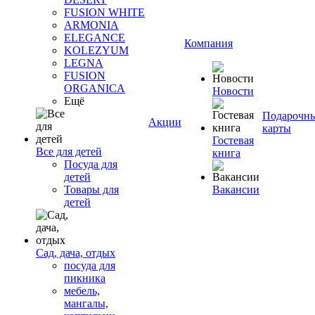
FUSION WHITE
ARMONIA
ELEGANCE
Компания
KOLEZYUM
LEGNA
FUSION
ORGANICA
Новости
Ещё
Подарочн
Акции
карты
Гостевая
Все для детей
книга
Посуда для
детей
Товары для
Вакансии
детей
Сад, дача, отдых
посуда для
пикника
мебель,
мангалы,