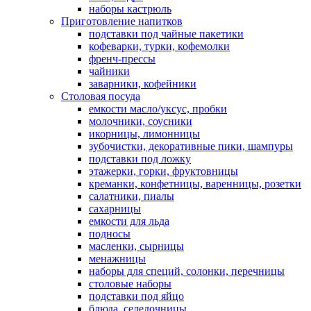
наборы кастрюль
Приготовление напитков
подставки под чайные пакетики
кофеварки, турки, кофемолки
френч-прессы
чайники
заварники, кофейники
Столовая посуда
емкости масло/уксус, пробки
молочники, соусники
икорницы, лимонницы
зубочистки, декоративные пики, шампуры
подставки под ложку
этажерки, горки, фруктовницы
креманки, конфетницы, варенницы, розетки
салатники, пиалы
сахарницы
емкости для льда
подносы
масленки, сырницы
менажницы
наборы для специй, солонки, перечницы
столовые наборы
подставки под яйцо
блюда, селедочницы