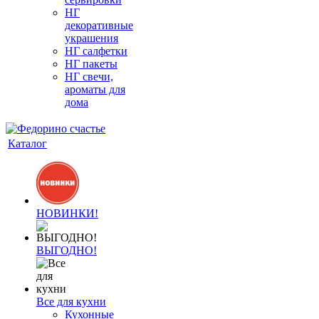
НГ
декоративные
украшения
НГ салфетки
НГ пакеты
НГ свечи,
ароматы для
дома
Каталог
НОВИНКИ!
ВЫГОДНО!
Все для кухни
Кухонные