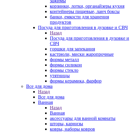
зажимы
корзинки, лотки, органайзеры кухня
контейнеры пищевые, ланч боксы
банки, емкости для хранения
продуктов
Посуда для приготовления в духовке и СВЧ
Назад
Посуда для приготовления в духовке и
СВЧ
горшки для запекания
кастрюли, миски жаропрочные
формы металл
формы силикон
формы стекло
утятницы
формы керамика, фарфор
Все для дома
Назад
Все для дома
Ванная
Назад
Ванная
аксессуары для ванной комнаты
шторы, карнизы
ковры, наборы ковров