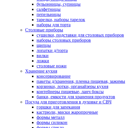
бульонницы, супницы
салфетницы
пепельницы
тарелки, наборы тарелок
наборы для торта
Столовые приборы
сушилки, подставки для столовых приборов
наборы столовых приборов
щипцы
лопатки д/торта
вилки
ложки
столовые ножи
Хранение кухня
консервирование
пакеты д/хранения, пленка пищевая, зажимы
корзинки, лотки, органайзеры кухня
контейнеры пищевые, ланч боксы
банки, емкости для хранения продуктов
Посуда для приготовления в духовке и СВЧ
горшки для запекания
кастрюли, миски жаропрочные
формы металл
формы силикон
формы стекло