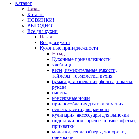
Каталог
Назад
Каталог
НОВИНКИ!
ВЫГОДНО!
Все для кухни
Назад
Все для кухни
Кухонные принадлежности
Назад
Кухонные принадлежности
хлебницы
весы, измерительные емкости,
таймеры, термометры кухня
бумага для запекания, фольга, пакеты,
рукава
навеска
консервные ножи
приспособления для измельчения
решетки, сита для раковин
кулинария, аксессуары для выпечки
подставки под горячее, термосалфетки,
прихватки
молотки, тендерайзеры, топорики,
орехоколы