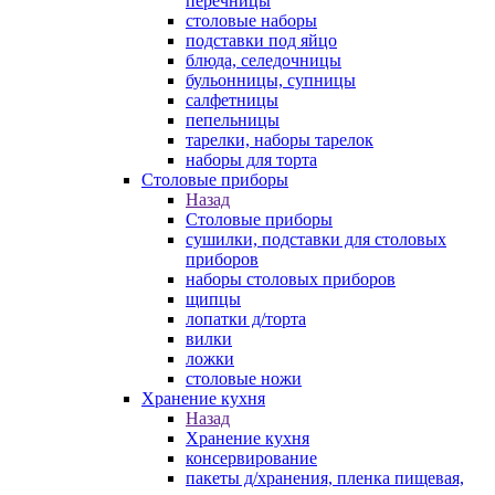
перечницы
столовые наборы
подставки под яйцо
блюда, селедочницы
бульонницы, супницы
салфетницы
пепельницы
тарелки, наборы тарелок
наборы для торта
Столовые приборы
Назад
Столовые приборы
сушилки, подставки для столовых
приборов
наборы столовых приборов
щипцы
лопатки д/торта
вилки
ложки
столовые ножи
Хранение кухня
Назад
Хранение кухня
консервирование
пакеты д/хранения, пленка пищевая,