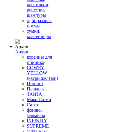
коптильни,
решетки,
шампуры
одноразовая
посуда
сумки,
контейнеры
Архив
корзины для
пикника
COWRY
YELLOW
(каури желтый)
Поплин
Перкаль
ТАЙГА
Мако Сатин
Сатин
фондю,
мармиты
INFINITY
SUPREME
VINTAGE