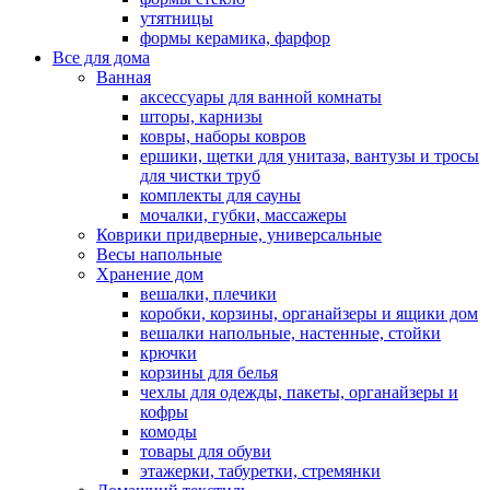
утятницы
формы керамика, фарфор
Все для дома
Ванная
аксессуары для ванной комнаты
шторы, карнизы
ковры, наборы ковров
ершики, щетки для унитаза, вантузы и тросы
для чистки труб
комплекты для сауны
мочалки, губки, массажеры
Коврики придверные, универсальные
Весы напольные
Хранение дом
вешалки, плечики
коробки, корзины, органайзеры и ящики дом
вешалки напольные, настенные, стойки
крючки
корзины для белья
чехлы для одежды, пакеты, органайзеры и
кофры
комоды
товары для обуви
этажерки, табуретки, стремянки