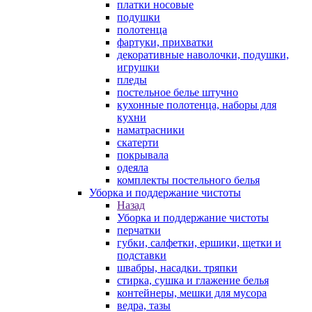
платки носовые
подушки
полотенца
фартуки, прихватки
декоративные наволочки, подушки,
игрушки
пледы
постельное белье штучно
кухонные полотенца, наборы для
кухни
наматрасники
скатерти
покрывала
одеяла
комплекты постельного белья
Уборка и поддержание чистоты
Назад
Уборка и поддержание чистоты
перчатки
губки, салфетки, ершики, щетки и
подставки
швабры, насадки. тряпки
стирка, сушка и глажение белья
контейнеры, мешки для мусора
ведра, тазы