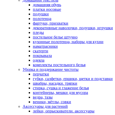
Домашний текстиль
домашняя обувь
платки носовые
подушки
полотенца
фартуки, прихватки
декоративные наволочки, подушки, игрушки
пледы
постельное белье штучно
кухонные полотенца, наборы для кухни
наматрасники
скатерти
покрывала
одеяла
комплекты постельного белья
Уборка и поддержание чистоты
перчатки
губки, салфетки, ершики, щетки и подставки
швабры, насадки. тряпки
стирка, сушка и глажение белья
контейнеры, мешки для мусора
ведра, тазы
веники, мётлы, совки
Аксессуары для растений
лейки, опрыскиватели. аксессуары