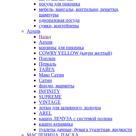
посуда для пикника
мебель, мангалы, коптильни, решетки,
шампуры
одноразовая посуда
сумки, контейнеры
Архив
Назад
Архив
корзины для пикника
COWRY YELLOW (каури желтый)
Поплин
Перкаль
ТАЙГА
Мако Сатин
Сатин
фондю, мармиты
INFINITY
SUPREME
VINTAGE
лотки для заливного, холодца
AREL
кашпо ЛЕЧУЗА с системой полива
кашпо керамика
туалеты дачные, бумага туалетная, жидкости
МАСЛЕНИЦА, ПАСХА