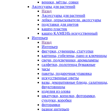
веники, мётлы, совки
Аксессуары для растений
Назад
Аксессуары для растений
лейки, опрыскиватели. аксессуары
подставки для цветов
кашпо пластик
кашпо КАМЕНЬ искусственный
Интерьер
Назад
Интерьер
фигурки, сувениры, статуэтки
картины, гобелены, пано и ключницы
свечи, подсвечники, аромалампы
салфетки, полотенца бумажные
часы
пакеты, подарочная упаковка
искусственные цветы
вазы, декоративные блюда, салатницы,
фруктовницы
изделия из олова
шкатулки, копилки, фоторамки,
сундуки, коробки
фоторамки
разное интерьер