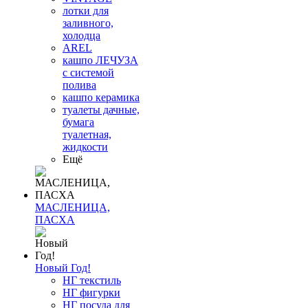
лотки для
заливного,
холодца
AREL
кашпо ЛЕЧУЗА
с системой
полива
кашпо керамика
туалеты дачные,
бумага
туалетная,
жидкости
Ещё
МАСЛЕНИЦА,
ПАСХА
Новый Год!
НГ текстиль
НГ фигурки
НГ посуда для