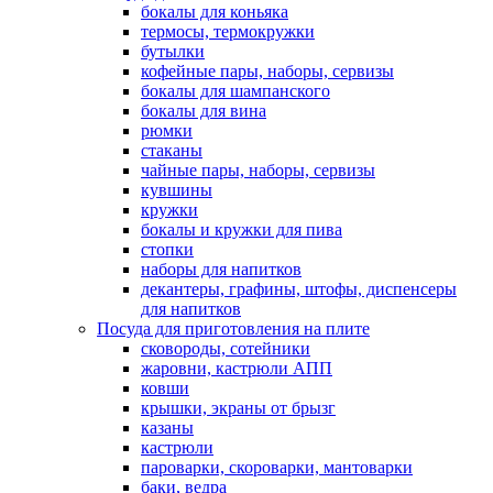
бокалы для коньяка
термосы, термокружки
бутылки
кофейные пары, наборы, сервизы
бокалы для шампанского
бокалы для вина
рюмки
стаканы
чайные пары, наборы, сервизы
кувшины
кружки
бокалы и кружки для пива
стопки
наборы для напитков
декантеры, графины, штофы, диспенсеры
для напитков
Посуда для приготовления на плите
сковороды, сотейники
жаровни, кастрюли АПП
ковши
крышки, экраны от брызг
казаны
кастрюли
пароварки, скороварки, мантоварки
баки, ведра