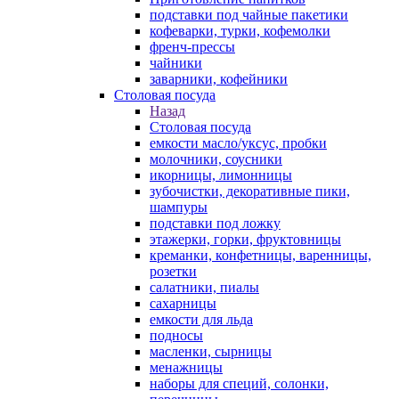
подставки под чайные пакетики
кофеварки, турки, кофемолки
френч-прессы
чайники
заварники, кофейники
Столовая посуда
Назад
Столовая посуда
емкости масло/уксус, пробки
молочники, соусники
икорницы, лимонницы
зубочистки, декоративные пики,
шампуры
подставки под ложку
этажерки, горки, фруктовницы
креманки, конфетницы, варенницы,
розетки
салатники, пиалы
сахарницы
емкости для льда
подносы
масленки, сырницы
менажницы
наборы для специй, солонки,