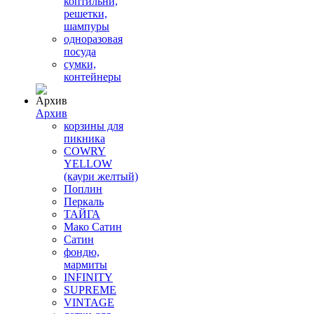
коптильни,
решетки,
шампуры
одноразовая
посуда
сумки,
контейнеры
Архив
корзины для
пикника
COWRY
YELLOW
(каури желтый)
Поплин
Перкаль
ТАЙГА
Мако Сатин
Сатин
фондю,
мармиты
INFINITY
SUPREME
VINTAGE