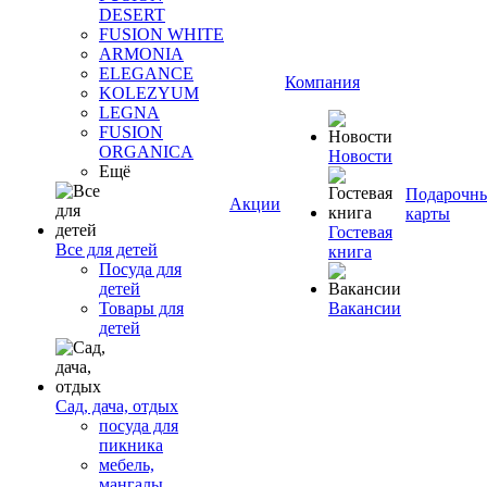
DESERT
FUSION WHITE
ARMONIA
ELEGANCE
Компания
KOLEZYUM
LEGNA
FUSION
ORGANICA
Новости
Ещё
Подарочн
Акции
карты
Гостевая
Все для детей
книга
Посуда для
детей
Товары для
Вакансии
детей
Сад, дача, отдых
посуда для
пикника
мебель,
мангалы,