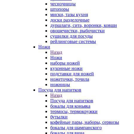
чесночницы
штопоры
миски, тазы кухня
доски разделочные
дуршлаги, сита, воронки, ковши
овощечистки, рыбочистки
сушилки для посуды
рейлинговые системы
Ножи
Назад
Ножи
наборы ножей
кухонные ножи
подставки для ножей
ножеточки, точила
ножницы
Посуда для напитков
Назад
Посуда для напитков
бокалы для коньяка
термосы, термокружки
бутылки
кофейные пары, наборы, сервизы
бокалы для шампанского
бокалы для вина