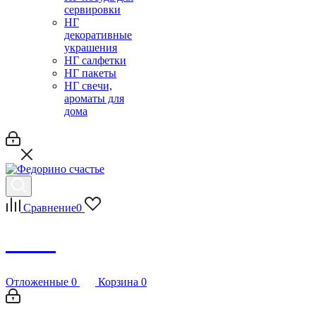
сервировки
НГ
декоративные
украшения
НГ салфетки
НГ пакеты
НГ свечи,
ароматы для
дома
Сравнение
0
Debug
Отложенные
0
Корзина
0