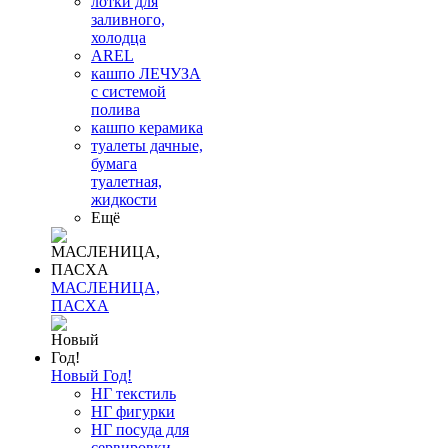
лотки для
заливного,
холодца
AREL
кашпо ЛЕЧУЗА
с системой
полива
кашпо керамика
туалеты дачные,
бумага
туалетная,
жидкости
Ещё
МАСЛЕНИЦА,
ПАСХА
Новый Год!
НГ текстиль
НГ фигурки
НГ посуда для
сервировки