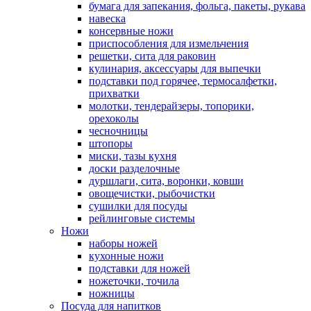
бумага для запекания, фольга, пакеты, рукава
навеска
консервные ножи
приспособления для измельчения
решетки, сита для раковин
кулинария, аксессуары для выпечки
подставки под горячее, термосалфетки,
прихватки
молотки, тендерайзеры, топорики,
орехоколы
чесночницы
штопоры
миски, тазы кухня
доски разделочные
дуршлаги, сита, воронки, ковши
овощечистки, рыбочистки
сушилки для посуды
рейлинговые системы
Ножи
наборы ножей
кухонные ножи
подставки для ножей
ножеточки, точила
ножницы
Посуда для напитков