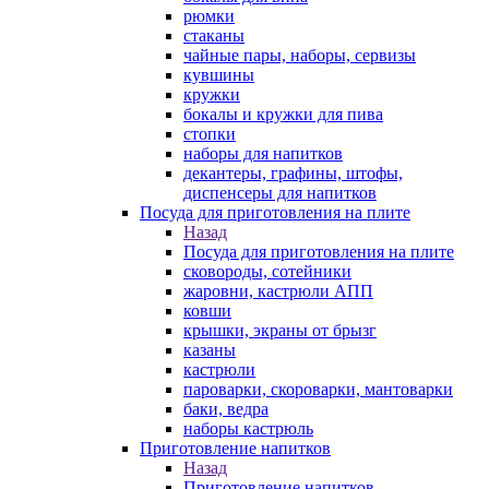
рюмки
стаканы
чайные пары, наборы, сервизы
кувшины
кружки
бокалы и кружки для пива
стопки
наборы для напитков
декантеры, графины, штофы,
диспенсеры для напитков
Посуда для приготовления на плите
Назад
Посуда для приготовления на плите
сковороды, сотейники
жаровни, кастрюли АПП
ковши
крышки, экраны от брызг
казаны
кастрюли
пароварки, скороварки, мантоварки
баки, ведра
наборы кастрюль
Приготовление напитков
Назад
Приготовление напитков