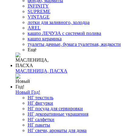
фондю, мармиты
INFINITY
SUPREME
VINTAGE
лотки для заливного, холодца
AREL
кашпо ЛЕЧУЗА с системой полива
кашпо керамика
туалеты дачные, бумага туалетная, жидкости
Ещё
МАСЛЕНИЦА, ПАСХА
Новый Год!
НГ текстиль
НГ фигурки
НГ посуда для сервировки
НГ декоративные украшения
НГ салфетки
НГ пакеты
НГ свечи, ароматы для дома