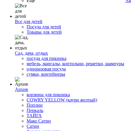
Ещё
Ак
Все для детей
Посуда для детей
Товары для детей
Сад, дача, отдых
посуда для пикника
мебель, мангалы, коптильни, решетки, шампуры
одноразовая посуда
сумки, контейнеры
Архив
корзины для пикника
COWRY YELLOW (каури желтый)
Поплин
Перкаль
ТАЙГА
Мако Сатин
Сатин