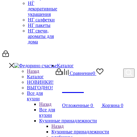
НГ
декоративные
украшения
НГ салфетки
НГ пакеты
НГ свечи,
ароматы для
дома
Каталог
Назад
Сравнение
0
Каталог
НОВИНКИ!
Debug
ВЫГОДНО!
Все для
кухни
Назад
Отложенные
0
Корзина
0
Все для
кухни
Кухонные принадлежности
Назад
Кухонные принадлежности