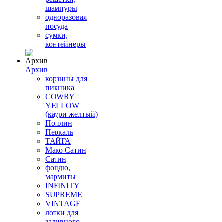
шампуры
одноразовая
посуда
сумки,
контейнеры
Архив
корзины для
пикника
COWRY
YELLOW
(каури желтый)
Поплин
Перкаль
ТАЙГА
Мако Сатин
Сатин
фондю,
мармиты
INFINITY
SUPREME
VINTAGE
лотки для
заливного,