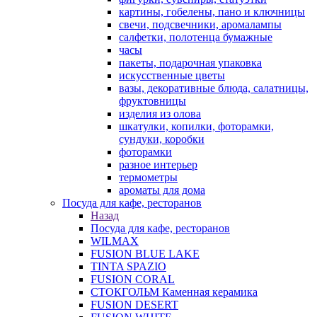
картины, гобелены, пано и ключницы
свечи, подсвечники, аромалампы
салфетки, полотенца бумажные
часы
пакеты, подарочная упаковка
искусственные цветы
вазы, декоративные блюда, салатницы,
фруктовницы
изделия из олова
шкатулки, копилки, фоторамки,
сундуки, коробки
фоторамки
разное интерьер
термометры
ароматы для дома
Посуда для кафе, ресторанов
Назад
Посуда для кафе, ресторанов
WILMAX
FUSION BLUE LAKE
TINTA SPAZIO
FUSION CORAL
СТОКГОЛЬМ Каменная керамика
FUSION DESERT