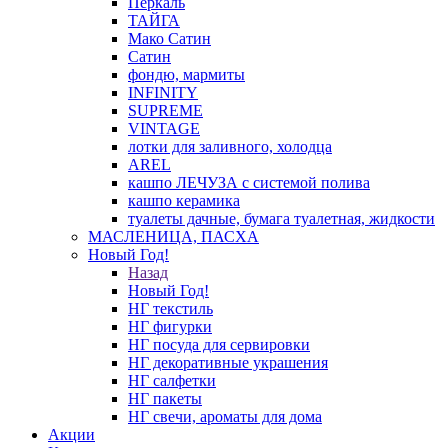
Перкаль
ТАЙГА
Мако Сатин
Сатин
фондю, мармиты
INFINITY
SUPREME
VINTAGE
лотки для заливного, холодца
AREL
кашпо ЛЕЧУЗА с системой полива
кашпо керамика
туалеты дачные, бумага туалетная, жидкости
МАСЛЕНИЦА, ПАСХА
Новый Год!
Назад
Новый Год!
НГ текстиль
НГ фигурки
НГ посуда для сервировки
НГ декоративные украшения
НГ салфетки
НГ пакеты
НГ свечи, ароматы для дома
Акции