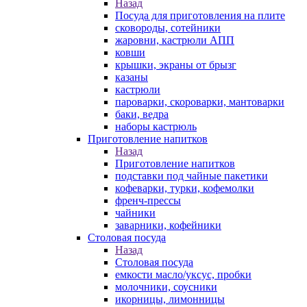
Назад
Посуда для приготовления на плите
сковороды, сотейники
жаровни, кастрюли АПП
ковши
крышки, экраны от брызг
казаны
кастрюли
пароварки, скороварки, мантоварки
баки, ведра
наборы кастрюль
Приготовление напитков
Назад
Приготовление напитков
подставки под чайные пакетики
кофеварки, турки, кофемолки
френч-прессы
чайники
заварники, кофейники
Столовая посуда
Назад
Столовая посуда
емкости масло/уксус, пробки
молочники, соусники
икорницы, лимонницы