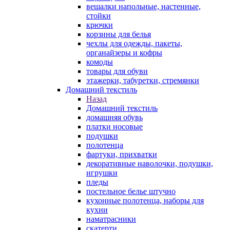
вешалки напольные, настенные,
стойки
крючки
корзины для белья
чехлы для одежды, пакеты,
органайзеры и кофры
комоды
товары для обуви
этажерки, табуретки, стремянки
Домашний текстиль
Назад
Домашний текстиль
домашняя обувь
платки носовые
подушки
полотенца
фартуки, прихватки
декоративные наволочки, подушки,
игрушки
пледы
постельное белье штучно
кухонные полотенца, наборы для
кухни
наматрасники
скатерти