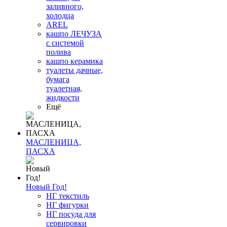
заливного,
холодца
AREL
кашпо ЛЕЧУЗА
с системой
полива
кашпо керамика
туалеты дачные,
бумага
туалетная,
жидкости
Ещё
МАСЛЕНИЦА,
ПАСХА
Новый Год!
НГ текстиль
НГ фигурки
НГ посуда для
сервировки