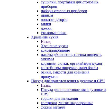
сушилки, подставки для столовых
приборов
наборы столовых приборов
щипцы
лопатки д/торта
вилки
ложки
столовые ножи
Хранение кухня
Назад
Хранение кухня
консервирование
пакеты д/хранения, пленка пищевая,
зажимы
корзинки, лотки, органайзеры кухня
контейнеры пищевые, ланч боксы
банки, емкости для хранения
продуктов
Посуда для приготовления в духовке и СВЧ
Назад
Посуда для приготовления в духовке и
СВЧ
горшки для запекания
кастрюли, миски жаропрочные
формы металл