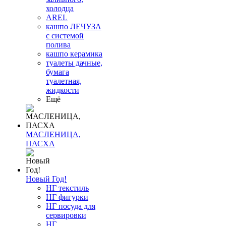
холодца
AREL
кашпо ЛЕЧУЗА
с системой
полива
кашпо керамика
туалеты дачные,
бумага
туалетная,
жидкости
Ещё
МАСЛЕНИЦА,
ПАСХА
Новый Год!
НГ текстиль
НГ фигурки
НГ посуда для
сервировки
НГ