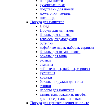
наборы ножей
кухонные ножи
подставки для ножей
ножеточки, точила
ножницы
Посуда для напитков
Назад
Посуда для напитков
бокалы для коньяка
термосы, термокружки
бутылки
кофейные пары, наборы, сервизы
бокалы для шампанского
бокалы для вина
рюмки
стаканы
чайные пары, наборы, сервизы
кувшины
кружки
бокалы и кружки для пива
стопки
наборы для напитков
декантеры, графины, штофы,
диспенсеры для напитков
Посуда для приготовления на плите