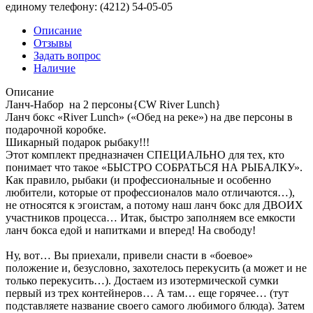
единому телефону: (4212) 54-05-05
Описание
Отзывы
Задать вопрос
Наличие
Описание
Ланч-Набор на 2 персоны{CW River Lunch}
Ланч бокс «River Lunch» («Обед на реке») на две персоны в
подарочной коробке.
Шикарный подарок рыбаку!!!
Этот комплект предназначен СПЕЦИАЛЬНО для тех, кто
понимает что такое «БЫСТРО СОБРАТЬСЯ НА РЫБАЛКУ».
Как правило, рыбаки (и профессиональные и особенно
любители, которые от профессионалов мало отличаются…),
не относятся к эгоистам, а потому наш ланч бокс для ДВОИХ
участников процесса… Итак, быстро заполняем все емкости
ланч бокса едой и напитками и вперед! На свободу!
Ну, вот… Вы приехали, привели снасти в «боевое»
положение и, безусловно, захотелось перекусить (а может и не
только перекусить…). Достаем из изотермической сумки
первый из трех контейнеров… А там… еще горячее… (тут
подставляете название своего самого любимого блюда). Затем