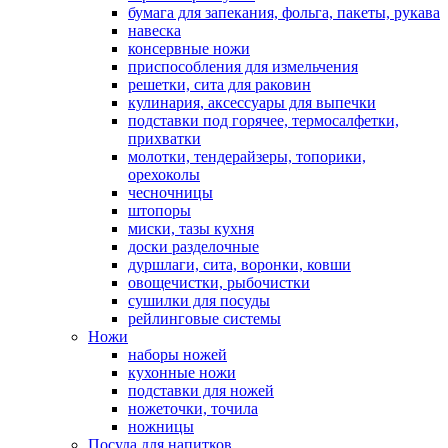
бумага для запекания, фольга, пакеты, рукава
навеска
консервные ножи
приспособления для измельчения
решетки, сита для раковин
кулинария, аксессуары для выпечки
подставки под горячее, термосалфетки,
прихватки
молотки, тендерайзеры, топорики,
орехоколы
чесночницы
штопоры
миски, тазы кухня
доски разделочные
дуршлаги, сита, воронки, ковши
овощечистки, рыбочистки
сушилки для посуды
рейлинговые системы
Ножи
наборы ножей
кухонные ножи
подставки для ножей
ножеточки, точила
ножницы
Посуда для напитков