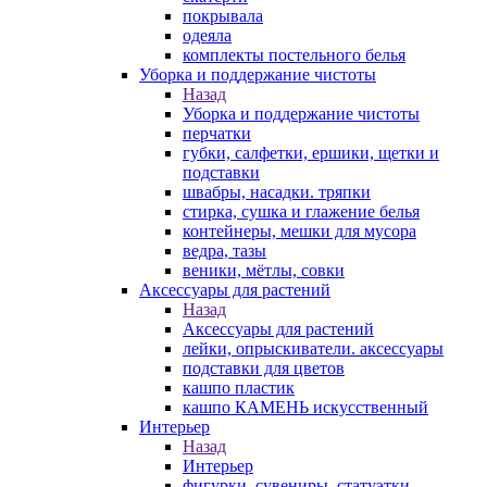
покрывала
одеяла
комплекты постельного белья
Уборка и поддержание чистоты
Назад
Уборка и поддержание чистоты
перчатки
губки, салфетки, ершики, щетки и
подставки
швабры, насадки. тряпки
стирка, сушка и глажение белья
контейнеры, мешки для мусора
ведра, тазы
веники, мётлы, совки
Аксессуары для растений
Назад
Аксессуары для растений
лейки, опрыскиватели. аксессуары
подставки для цветов
кашпо пластик
кашпо КАМЕНЬ искусственный
Интерьер
Назад
Интерьер
фигурки, сувениры, статуэтки