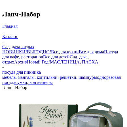
Ланч-Набор
Главная
-
Каталог
-
Сад, дача, отдых
НОВИНКИ!
ВЫГОДНО!
Все для кухни
Все для дома
Посуда
для кафе, ресторанов
Все для детей
Сад, дача,
отдых
Архив
Новый Год!
МАСЛЕНИЦА, ПАСХА
-
посуда для пикника
мебель, мангалы, коптильни, решетки, шампуры
одноразовая
посуда
сумки, контейнеры
-
Ланч-Набор