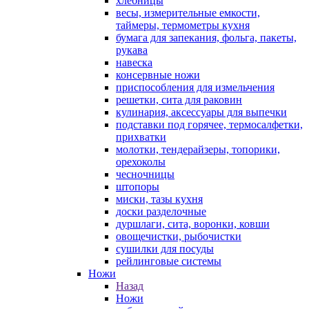
хлебницы
весы, измерительные емкости,
таймеры, термометры кухня
бумага для запекания, фольга, пакеты,
рукава
навеска
консервные ножи
приспособления для измельчения
решетки, сита для раковин
кулинария, аксессуары для выпечки
подставки под горячее, термосалфетки,
прихватки
молотки, тендерайзеры, топорики,
орехоколы
чесночницы
штопоры
миски, тазы кухня
доски разделочные
дуршлаги, сита, воронки, ковши
овощечистки, рыбочистки
сушилки для посуды
рейлинговые системы
Ножи
Назад
Ножи