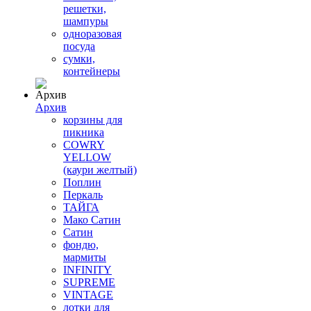
решетки,
шампуры
одноразовая
посуда
сумки,
контейнеры
Архив
корзины для
пикника
COWRY
YELLOW
(каури желтый)
Поплин
Перкаль
ТАЙГА
Мако Сатин
Сатин
фондю,
мармиты
INFINITY
SUPREME
VINTAGE
лотки для