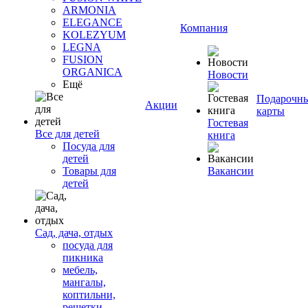
ARMONIA
ELEGANCE
Компания
KOLEZYUM
LEGNA
FUSION
ORGANICA
Новости
Ещё
Подарочн
Акции
карты
Гостевая
Все для детей
книга
Посуда для
детей
Товары для
Вакансии
детей
Сад, дача, отдых
посуда для
пикника
мебель,
мангалы,
коптильни,
решетки,