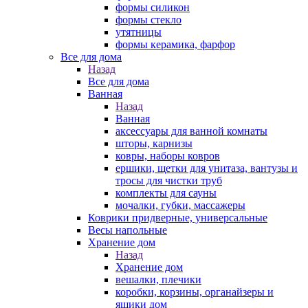
формы силикон
формы стекло
утятницы
формы керамика, фарфор
Все для дома
Назад
Все для дома
Ванная
Назад
Ванная
аксессуары для ванной комнаты
шторы, карнизы
ковры, наборы ковров
ершики, щетки для унитаза, вантузы и
тросы для чистки труб
комплекты для сауны
мочалки, губки, массажеры
Коврики придверные, универсальные
Весы напольные
Хранение дом
Назад
Хранение дом
вешалки, плечики
коробки, корзины, органайзеры и
ящики дом