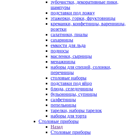
зубочистки, декоративные пики,
шампуры
подставки под ложку
этажерки, горки, фруктовницы
креманки, конфетницы, варенницы,
розетки
салатники, пиалы
сахарницы
емкости для льда
подносы
масленки, сырницы
менажницы
наборы для специй, солонки,
перечницы
столовые наборы
подставки под яйцо
блюда, селедочницы
бульонницы, супницы
салфетницы
пепельницы
тарелки, наборы тарелок
наборы для торта
Столовые приборы
Назад
Столовые приборы